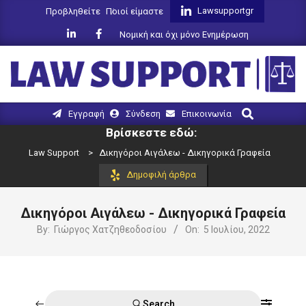
Skip
Lawsupportgr
Προβληθείτε
Ποιοί είμαστε
to
Νομική και όχι μόνο Ενημέρωση
content
LAW
Search
Primary
Εγγραφή
Σύνδεση
Επικοινωνία
SUPPORT
Navigation
Βρίσκεστε εδώ:
Menu
Law Support
>
Δικηγόροι Αιγάλεω - Δικηγορικά Γραφεία
Δημοφιλή άρθρα
Δικηγόροι Αιγάλεω - Δικηγορικά Γραφεία
By:
Γιώργος Χατζηθεοδοσίου
On:
5 Ιουλίου, 2022
Search