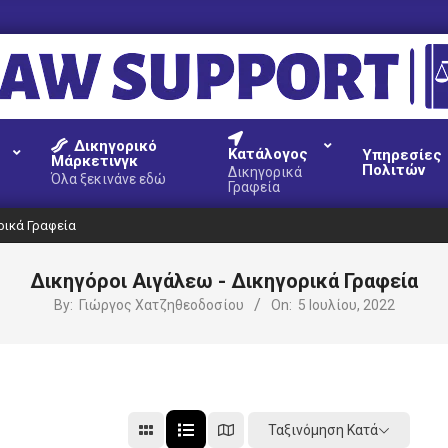
AW
Δικηγορικό
UPPORT
Κατάλογος
Υπηρεσίες
Μάρκετινγκ
Πολιτών
Δικηγορικά
Όλα ξεκινάνε εδώ
Γραφεία
ρικά Γραφεία
Δικηγόροι Αιγάλεω - Δικηγορικά Γραφεία
By:
Γιώργος Χατζηθεοδοσίου
On:
5 Ιουλίου, 2022
Ταξινόμηση Κατά