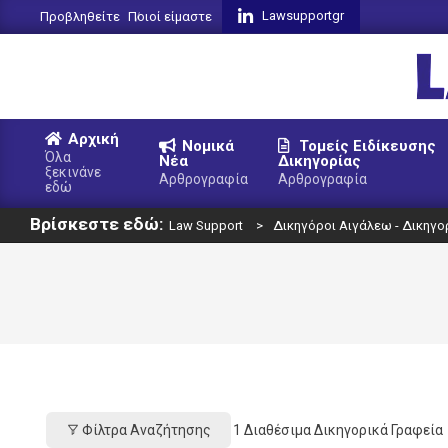
Skip
Lawsupportgr
Προβληθείτε
Ποιοί είμαστε
to
content
L
Αρχική
Νομικά
Τομείς Ειδίκευσης
S
Όλα
Νέα
Δικηγορίας
ξεκινάνε
Primary
Αρθρογραφία
Αρθρογραφία
εδώ
Navigation
Βρίσκεστε εδώ:
Menu
Law Support
>
Δικηγόροι Αιγάλεω - Δικηγο
Φίλτρα Αναζήτησης
1
Διαθέσιμα Δικηγορικά Γραφεία