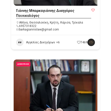
Γιάννης Μπαρκαγιάννης Δικηγόρος
Ποινικολόγος
Αθήνα
,
Θεσσαλονίκη
,
Κρήτη
,
Λάρισα
,
Τρίκαλα
6957318322
barkagiannislaw@gmail.com
Αγγελίες Δικηγόρων
+6
7469
ΔΗΜΟΦΙΛΈΣ