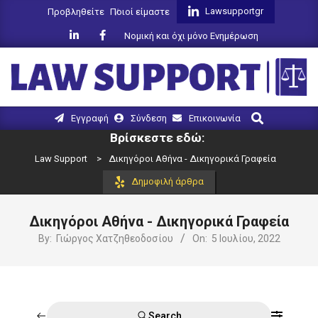
Skip
Lawsupportgr
Προβληθείτε
Ποιοί είμαστε
to
Νομική και όχι μόνο Ενημέρωση
content
LAW
Search
Primary
Εγγραφή
Σύνδεση
Επικοινωνία
SUPPORT
Navigation
Βρίσκεστε εδώ:
Menu
Law Support
>
Δικηγόροι Αθήνα - Δικηγορικά Γραφεία
Δημοφιλή άρθρα
Δικηγόροι Αθήνα - Δικηγορικά Γραφεία
By:
Γιώργος Χατζηθεοδοσίου
On:
5 Ιουλίου, 2022
Search