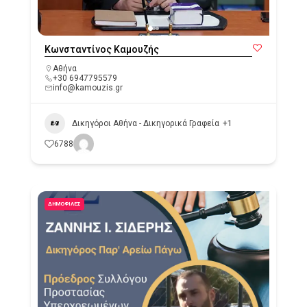
Κωνσταντίνος Καμουζής
Αθήνα
+30 6947795579
info@kamouzis.gr
Δικηγόροι Αθήνα - Δικηγορικά Γραφεία
+1
6788
ΔΗΜΟΦΙΛΈΣ