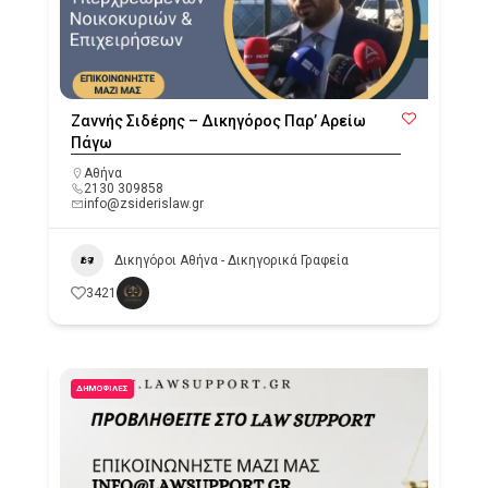
Ζαννής Σιδέρης – Δικηγόρος Παρ’ Αρείω
Πάγω
Αθήνα
2130 309858
info@zsiderislaw.gr
Δικηγόροι Αθήνα - Δικηγορικά Γραφεία
3421
ΔΗΜΟΦΙΛΈΣ