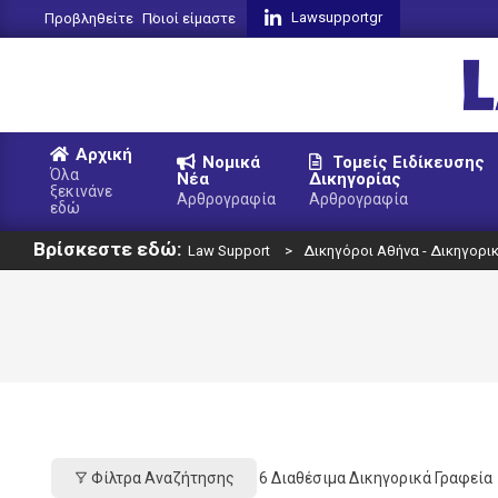
Skip
Lawsupportgr
Προβληθείτε
Ποιοί είμαστε
to
content
L
Αρχική
Νομικά
Τομείς Ειδίκευσης
S
Όλα
Νέα
Δικηγορίας
ξεκινάνε
Primary
Αρθρογραφία
Αρθρογραφία
εδώ
Navigation
Βρίσκεστε εδώ:
Menu
Law Support
>
Δικηγόροι Αθήνα - Δικηγορι
Φίλτρα Αναζήτησης
6
Διαθέσιμα Δικηγορικά Γραφεία