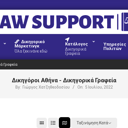
AW
Δικηγορικό
UPPORT
Κατάλογος
Υπηρεσίες
Μάρκετινγκ
Πολιτών
Δικηγορικά
Όλα ξεκινάνε εδώ
Γραφεία
κά Γραφεία
Δικηγόροι Αθήνα - Δικηγορικά Γραφεία
By:
Γιώργος Χατζηθεοδοσίου
On:
5 Ιουλίου, 2022
Ταξινόμηση Κατά