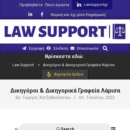
Skip
Lawsupportgr
Προβληθείτε
Ποιοί είμαστε
to
Νομική και όχι μόνο Ενημέρωση
content
LAW
Search
Primary
Εγγραφή
Σύνδεση
Επικοινωνία
SUPPORT
Navigation
Βρίσκεστε εδώ:
Menu
Law Support
>
Δικηγόροι & Δικηγορικά Γραφεία Λάρισα
Δημοφιλή άρθρα
Δικηγόροι & Δικηγορικά Γραφεία Λάρισα
By:
Γιώργος Χατζηθεοδοσίου
On:
5 Ιουλίου, 2022
Search