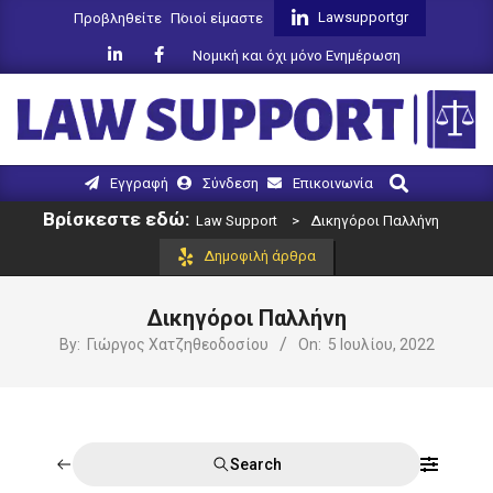
Skip
Lawsupportgr
Προβληθείτε
Ποιοί είμαστε
to
Νομική και όχι μόνο Ενημέρωση
content
LAW
Search
Primary
Εγγραφή
Σύνδεση
Επικοινωνία
SUPPORT
Navigation
Βρίσκεστε εδώ:
Law Support
>
Δικηγόροι Παλλήνη
Menu
Δημοφιλή άρθρα
Δικηγόροι Παλλήνη
By:
Γιώργος Χατζηθεοδοσίου
On:
5 Ιουλίου, 2022
Search