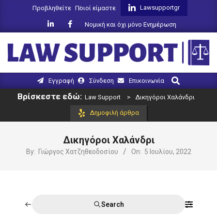
Skip
Lawsupportgr
Προβληθείτε
Ποιοί είμαστε
to
Νομική και όχι μόνο Ενημέρωση
content
LAW
Search
Primary
Εγγραφή
Σύνδεση
Επικοινωνία
SUPPORT
Navigation
Βρίσκεστε εδώ:
Law Support
>
Δικηγόροι Χαλάνδρι
Menu
Δημοφιλή άρθρα
Δικηγόροι Χαλάνδρι
By:
Γιώργος Χατζηθεοδοσίου
On:
5 Ιουλίου, 2022
Search