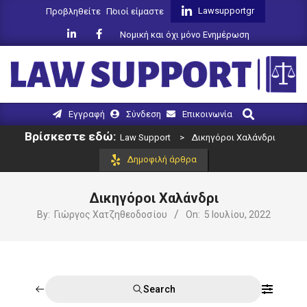
Skip
Lawsupportgr
Προβληθείτε
Ποιοί είμαστε
to
Νομική και όχι μόνο Ενημέρωση
content
LAW
Search
Primary
Εγγραφή
Σύνδεση
Επικοινωνία
SUPPORT
Navigation
Βρίσκεστε εδώ:
Law Support
>
Δικηγόροι Χαλάνδρι
Menu
Δημοφιλή άρθρα
Δικηγόροι Χαλάνδρι
By:
Γιώργος Χατζηθεοδοσίου
On:
5 Ιουλίου, 2022
Search