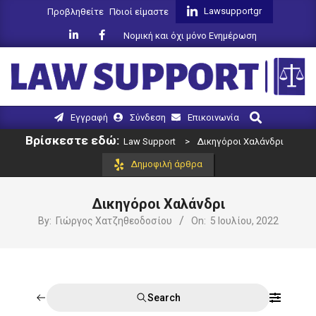
Skip
Lawsupportgr
Προβληθείτε
Ποιοί είμαστε
to
Νομική και όχι μόνο Ενημέρωση
content
LAW
Search
Primary
Εγγραφή
Σύνδεση
Επικοινωνία
SUPPORT
Navigation
Βρίσκεστε εδώ:
Law Support
>
Δικηγόροι Χαλάνδρι
Menu
Δημοφιλή άρθρα
Δικηγόροι Χαλάνδρι
By:
Γιώργος Χατζηθεοδοσίου
On:
5 Ιουλίου, 2022
Search