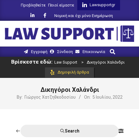
Skip
Lawsupportgr
Προβληθείτε
Ποιοί είμαστε
to
Νομική και όχι μόνο Ενημέρωση
content
LAW
Search
Primary
Εγγραφή
Σύνδεση
Επικοινωνία
SUPPORT
Navigation
Βρίσκεστε εδώ:
Law Support
>
Δικηγόροι Χαλάνδρι
Menu
Δημοφιλή άρθρα
Δικηγόροι Χαλάνδρι
By:
Γιώργος Χατζηθεοδοσίου
On:
5 Ιουλίου, 2022
Search