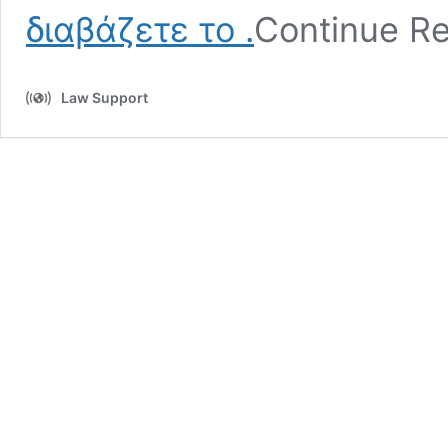
Νόμιμη
διαβάζετε το
.
Continue R
Μοίρα
Law Support