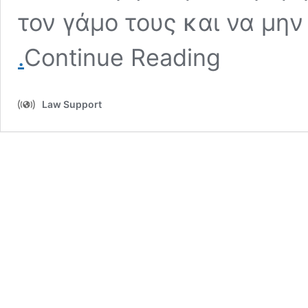
τον γάμο τους και να μη
Συναινετικό
.
Continue Reading
διαζύγιο
–
Διαδικασία
και
Law Support
δικαιολογητικά