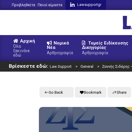
Skip
Lawsupportgr
Προβληθείτε
Ποιοί είμαστε
to
content
L
Αρχική
Νομικά
Τομείς Ειδίκευσης
S
Όλα
Νέα
Δικηγορίας
ξεκινάνε
Primary
Αρθρογραφία
Αρθρογραφία
εδώ
Navigation
Βρίσκεστε εδώ:
Menu
Law Support
>
General
>
Ζαννής Σιδέρης
Go Back
Bookmark
Share