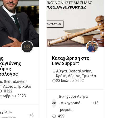
ης
Καταχώρηση στο
καγιάννης
Law Support
γόρος
Αθήνα
,
Θεσσαλονίκη
,
κολόγος
Κρήτη
,
Λάρισα
,
Τρίκαλα
23 Ιουλίου, 2022
α
,
Θεσσαλονίκη
,
η
,
Λάρισα
,
Τρίκαλα
318322
κτωβρίου, 2023
Δικηγόροι Αθήνα
- Δικηγορικά
+13
Γραφεία
γγελίες
+6
1455