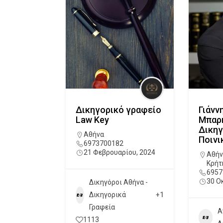
Δικηγορικό γραφείο
Γιάνν
Law Key
Μπαρ
Δικη
Αθήνα
Ποινι
6973700182
21 Φεβρουαρίου, 2024
Αθήν
Κρήτ
6957
30 Ο
Δικηγόροι Αθήνα -
Δικηγορικά
+1
Γραφεία
Α
1113