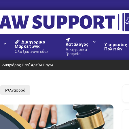
AW
Δικηγορικό
UPPORT
Κατάλογος
Υπηρεσίες
Μάρκετινγκ
Πολιτών
Δικηγορικά
Όλα ξεκινάνε εδώ
Γραφεία
 – Δικηγόρος Παρ’ Αρείω Πάγω
Αναφορά