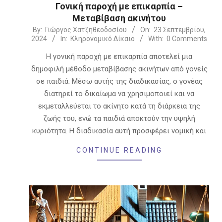
Γονική παροχή με επικαρπία –
Μεταβίβαση ακινήτου
2024-
By:
Γιώργος Χατζηθεοδοσίου
On:
23 Σεπτεμβρίου,
2024
In:
Κληρονομικό Δίκαιο
With:
0 Comments
09-
23
Η γονική παροχή με επικαρπία αποτελεί μια
δημοφιλή μέθοδο μεταβίβασης ακινήτων από γονείς
σε παιδιά. Μέσω αυτής της διαδικασίας, ο γονέας
διατηρεί το δικαίωμα να χρησιμοποιεί και να
εκμεταλλεύεται το ακίνητο κατά τη διάρκεια της
ζωής του, ενώ τα παιδιά αποκτούν την υψηλή
κυριότητα. Η διαδικασία αυτή προσφέρει νομική και
CONTINUE READING