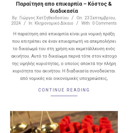
Παραίτηση απο επικαρπία – Κόστος &
διαδικασία
2024-
By:
Γιώργος Χατζηθεοδοσίου
On:
23 Σεπτεμβρίου,
2024
In:
Κληρονομικό Δίκαιο
With:
0 Comments
09-
23
Η παραίτηση από επικαρπία είναι μια νομική πράξη
που επιτρέπει σε έναν επικαρπωτή να απεμπολήσει
το δικαίωμά του στη χρήση και εκμετάλλευση ενός
ακινήτου. Αυτό το δικαίωμα περνά τότε στον κάτοχο
της υψηλής κυριότητας, ο οποίος αποκτά την πλήρη
κυριότητα του ακινήτου. Η διαδικασία συνοδεύεται
από νομικές και οικονομικές υποχρεώσεις,
CONTINUE READING