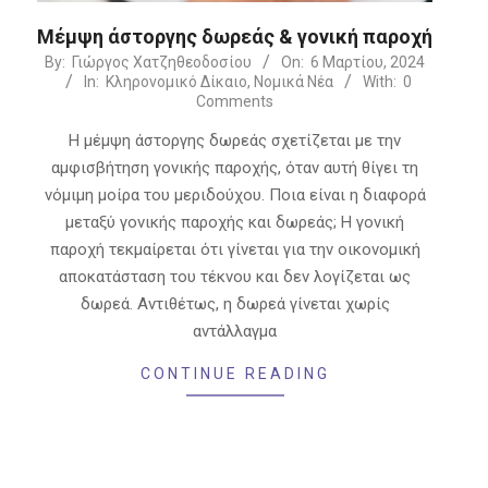
Μέμψη άστοργης δωρεάς & γονική παροχή
2024-
By:
Γιώργος Χατζηθεοδοσίου
On:
6 Μαρτίου, 2024
In:
Κληρονομικό Δίκαιο
,
Νομικά Νέα
With:
0
03-
Comments
06
Η μέμψη άστοργης δωρεάς σχετίζεται με την
αμφισβήτηση γονικής παροχής, όταν αυτή θίγει τη
νόμιμη μοίρα του μεριδούχου. Ποια είναι η διαφορά
μεταξύ γονικής παροχής και δωρεάς; Η γονική
παροχή τεκμαίρεται ότι γίνεται για την οικονομική
αποκατάσταση του τέκνου και δεν λογίζεται ως
δωρεά. Αντιθέτως, η δωρεά γίνεται χωρίς
αντάλλαγμα
CONTINUE READING