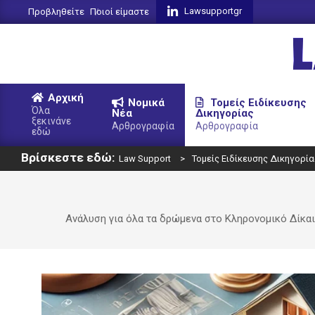
Skip
Lawsupportgr
Προβληθείτε
Ποιοί είμαστε
to
content
L
Αρχική
Νομικά
Τομείς Ειδίκευσης
S
Όλα
Νέα
Δικηγορίας
ξεκινάνε
Primary
Αρθρογραφία
Αρθρογραφία
εδώ
Navigation
Βρίσκεστε εδώ:
Menu
Law Support
>
Τομείς Ειδίκευσης Δικηγορία
Ανάλυση για όλα τα δρώμενα στο Κληρονομικό Δίκαι