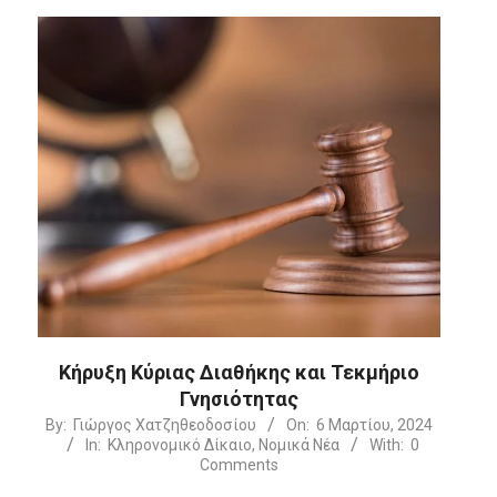
Κήρυξη Κύριας Διαθήκης και Τεκμήριο
Γνησιότητας
2024-
By:
Γιώργος Χατζηθεοδοσίου
On:
6 Μαρτίου, 2024
In:
Κληρονομικό Δίκαιο
,
Νομικά Νέα
With:
0
03-
Comments
06