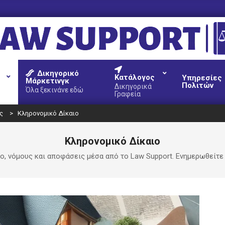
AW
Δικηγορικό
UPPORT
Κατάλογος
Υπηρεσίες
Μάρκετινγκ
Πολιτών
Δικηγορικά
Όλα ξεκινάνε εδώ
Γραφεία
ς
>
Κληρονομικό Δίκαιο
Κληρονομικό Δίκαιο
ο, νόμους και αποφάσεις μέσα από το Law Support. Ενημερωθείτ