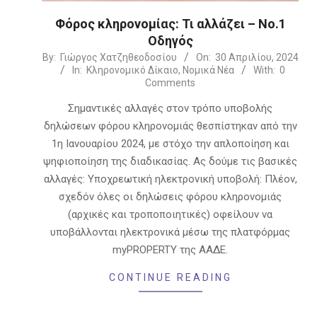
Φόρος κληρονομίας: Τι αλλάζει – No.1
Οδηγός
2024-
By:
Γιώργος Χατζηθεοδοσίου
On:
30 Απριλίου, 2024
In:
Κληρονομικό Δίκαιο
,
Νομικά Νέα
With:
0
04-
Comments
30
Σημαντικές αλλαγές στον τρόπο υποβολής
δηλώσεων φόρου κληρονομιάς θεσπίστηκαν από την
1η Ιανουαρίου 2024, με στόχο την απλοποίηση και
ψηφιοποίηση της διαδικασίας. Ας δούμε τις βασικές
αλλαγές: Υποχρεωτική ηλεκτρονική υποβολή: Πλέον,
σχεδόν όλες οι δηλώσεις φόρου κληρονομιάς
(αρχικές και τροποποιητικές) οφείλουν να
υποβάλλονται ηλεκτρονικά μέσω της πλατφόρμας
myPROPERTY της ΑΑΔΕ.
CONTINUE READING