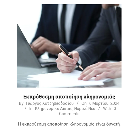
Εκπρόθεσμη αποποίηση κληρονομιάς
2024-
By:
Γιώργος Χατζηθεοδοσίου
On:
6 Μαρτίου, 2024
In:
Κληρονομικό Δίκαιο
,
Νομικά Νέα
With:
0
03-
Comments
06
Η εκπρόθεσμη αποποίηση κληρονομιάς είναι δυνατή,