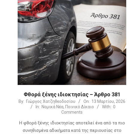
Φθορά ξένης ιδιοκτησίας – Άρθρο 381
2026-
By:
Γιώργος Χατζηθεοδοσίου
On:
13 Μαρτίου, 2026
In:
Νομικά Νέα
,
Ποινικό Δίκαιο
With:
0
03-
Comments
13
Η φθορά ξένης ιδιοκτησίας αποτελεί ένα από τα πιο
συνηθισμένα αδικήματα κατά της περιουσίας στο