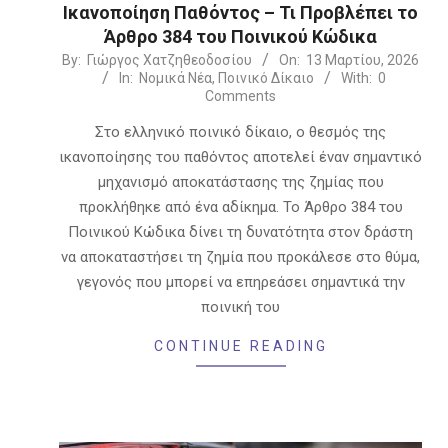
Ικανοποίηση Παθόντος – Τι Προβλέπει το
Άρθρο 384 του Ποινικού Κώδικα
2026-
By:
Γιώργος Χατζηθεοδοσίου
On:
13 Μαρτίου, 2026
In:
Νομικά Νέα
,
Ποινικό Δίκαιο
With:
0
03-
Comments
13
Στο ελληνικό ποινικό δίκαιο, ο θεσμός της
ικανοποίησης του παθόντος αποτελεί έναν σημαντικό
μηχανισμό αποκατάστασης της ζημίας που
προκλήθηκε από ένα αδίκημα. Το Άρθρο 384 του
Ποινικού Κώδικα δίνει τη δυνατότητα στον δράστη
να αποκαταστήσει τη ζημία που προκάλεσε στο θύμα,
γεγονός που μπορεί να επηρεάσει σημαντικά την
ποινική του
CONTINUE READING