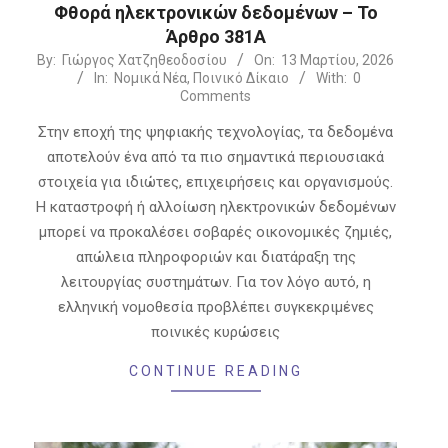
Φθορά ηλεκτρονικών δεδομένων – Το
Άρθρο 381Α
2026-
By:
Γιώργος Χατζηθεοδοσίου
On:
13 Μαρτίου, 2026
In:
Νομικά Νέα
,
Ποινικό Δίκαιο
With:
0
03-
Comments
13
Στην εποχή της ψηφιακής τεχνολογίας, τα δεδομένα
αποτελούν ένα από τα πιο σημαντικά περιουσιακά
στοιχεία για ιδιώτες, επιχειρήσεις και οργανισμούς.
Η καταστροφή ή αλλοίωση ηλεκτρονικών δεδομένων
μπορεί να προκαλέσει σοβαρές οικονομικές ζημιές,
απώλεια πληροφοριών και διατάραξη της
λειτουργίας συστημάτων. Για τον λόγο αυτό, η
ελληνική νομοθεσία προβλέπει συγκεκριμένες
ποινικές κυρώσεις
CONTINUE READING