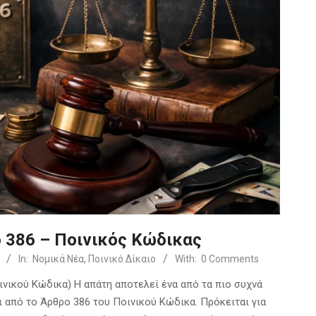
 386 – Ποινικός Κώδικας
In:
Νομικά Νέα
,
Ποινικό Δίκαιο
With:
0 Comments
ινικού Κώδικα) Η απάτη αποτελεί ένα από τα πιο συχνά
ι από το Άρθρο 386 του Ποινικού Κώδικα. Πρόκειται για