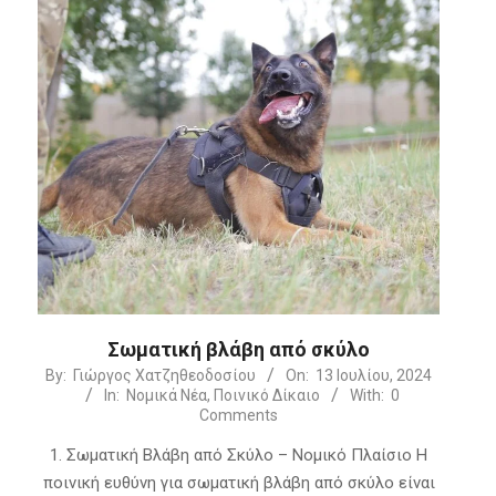
Σωματική βλάβη από σκύλο
2024-
By:
Γιώργος Χατζηθεοδοσίου
On:
13 Ιουλίου, 2024
In:
Νομικά Νέα
,
Ποινικό Δίκαιο
With:
0
07-
Comments
13
1. Σωματική Βλάβη από Σκύλο – Νομικό Πλαίσιο Η
ποινική ευθύνη για σωματική βλάβη από σκύλο είναι