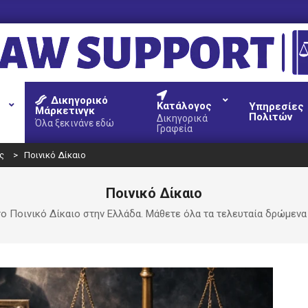
AW
Δικηγορικό
UPPORT
Κατάλογος
Υπηρεσίες
Μάρκετινγκ
Πολιτών
Δικηγορικά
Όλα ξεκινάνε εδώ
Γραφεία
ς
>
Ποινικό Δίκαιο
Ποινικό Δίκαιο
το Ποινικό Δίκαιο στην Ελλάδα. Μάθετε όλα τα τελευταία δρώμενα