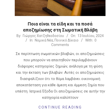
Ποια είναι τα είδη και τα ποσά
αποζημίωσης στη Σωματική Βλάβη
2024-
By:
Γιώργος Χατζηθεοδοσίου
On:
13 Ιουλίου, 2024
In:
Νομικά Νέα
,
Ποινικό Δίκαιο
With:
0
07-
Comments
13
Σε περίπτωση σωματικών βλαβών, οι αποζημιώσεις
που μπορούν να απαιτηθούν περιλαμβάνουν
διάφορες κατηγορίες ζημιών, ανάλογα με τη φύση
και την έκταση των βλαβών. Αυτές οι αποζημιώσεις
διασφαλίζουν ότι το θύμα λαμβάνει οικονομική
αποκατάσταση για κάθε άμεση και έμμεση ζημία που
υπέστη. Ιατρικά Έξοδα Οι αποζημιώσεις σε αυτήν την
κατηγορία καλύπτουν
CONTINUE READING