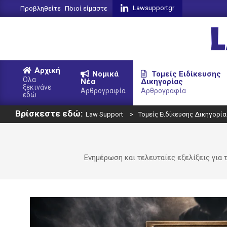
Skip
Lawsupportgr
Προβληθείτε
Ποιοί είμαστε
to
content
L
Αρχική
Νομικά
Τομείς Ειδίκευσης
S
Όλα
Νέα
Δικηγορίας
ξεκινάνε
Primary
Αρθρογραφία
Αρθρογραφία
εδώ
Navigation
Βρίσκεστε εδώ:
Menu
Law Support
>
Τομείς Ειδίκευσης Δικηγορία
Ενημέρωση και τελευταίες εξελίξεις για 