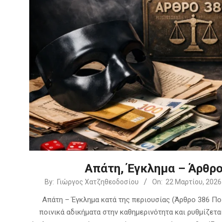
Απάτη, Έγκλημα – Άρθρο
2026-
By:
Γιώργος Χατζηθεοδοσίου
On:
22 Μαρτίου, 2026
03-
Απάτη – Έγκλημα κατά της περιουσίας (Άρθρο 386 Πο
22
ποινικά αδικήματα στην καθημερινότητα και ρυθμίζετα