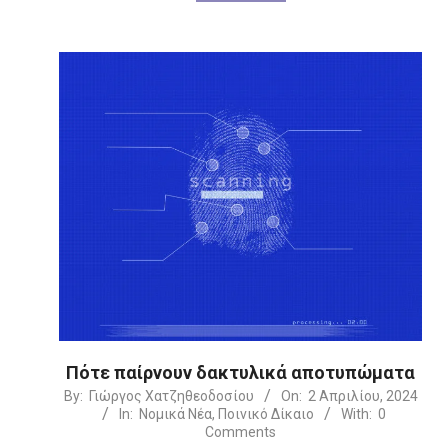
Πότε παίρνουν δακτυλικά αποτυπώματα
2024-
By:
Γιώργος Χατζηθεοδοσίου
On:
2 Απριλίου, 2024
In:
Νομικά Νέα
,
Ποινικό Δίκαιο
With:
0
04-
Comments
02