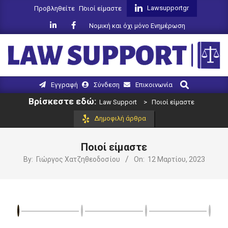
Skip
Lawsupportgr
Προβληθείτε
Ποιοί είμαστε
to
Νομική και όχι μόνο Ενημέρωση
content
LAW
Search
Primary
Εγγραφή
Σύνδεση
Επικοινωνία
SUPPORT
Navigation
Βρίσκεστε εδώ:
Law Support
>
Ποιοί είμαστε
Menu
Δημοφιλή άρθρα
Ποιοί είμαστε
By:
Γιώργος Χατζηθεοδοσίου
On:
12 Μαρτίου, 2023