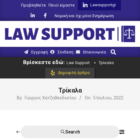
Skip
Lawsupportgr
Προβληθείτε
Ποιοί είμαστε
to
Νομική και όχι μόνο Ενημέρωση
content
LAW
Search
Primary
Εγγραφή
Σύνδεση
Επικοινωνία
SUPPORT
Navigation
Βρίσκεστε εδώ:
Law Support
>
Τρίκαλα
Menu
Δημοφιλή άρθρα
Τρίκαλα
By:
Γιώργος Χατζηθεοδοσίου
On:
5 Ιουλίου, 2022
Search