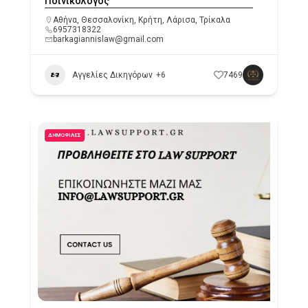
Ποινικολόγος
Αθήνα
,
Θεσσαλονίκη
,
Κρήτη
,
Λάρισα
,
Τρίκαλα
6957318322
barkagiannislaw@gmail.com
Αγγελίες Δικηγόρων
+6
7469
ΔΗΜΟΦΙΛΈΣ