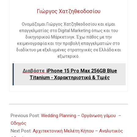
Γιώργος Χατζηθεοδοσίου
Ονομάζομαι Γιώργος Χατζηθεοδοσίου και είμαι
επαγγελματίας στο Digital Marketing όπως και του
δικηγορικού Μάρκετινγκ. Έχω πάθος με την
κειμενογραφία και την προβολή επαγγελματιών στο
διαδίκτυο με εξελιγμένες στρατηγικές σε Ελλάδα και
εξωτερικό.
Διαβάστε
iPhone 15 Pro Max 256GB Blue
Titanium - Χαρακτηριστικά & Τιμές
2024-
02-
Previous Post:
Wedding Planning – Οργάνωση γάμου –
09
Οδηγός
Next Post:
Αρχιτεκτονική Μελέτη Κήπου – Αναλυτικός