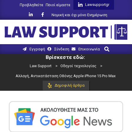
Skip
Lawsupportgr
Προβληθείτε
Ποιοί είμαστε
to
Νομική και όχι μόνο Ενημέρωση
content
LAW
Search
Primary
Εγγραφή
Σύνδεση
Επικοινωνία
SUPPORT
Navigation
Βρίσκεστε εδώ:
Menu
Law Support
>
Οδηγοί τεχνολογίας
>
Αλλαγή, Αντικατάσταση Οθόνης Apple iPhone 15 Pro Max
Δημοφιλή άρθρα