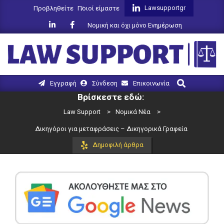
Skip
Lawsupportgr
Προβληθείτε
Ποιοί είμαστε
to
Νομική και όχι μόνο Ενημέρωση
content
LAW
Search
Primary
Εγγραφή
Σύνδεση
Επικοινωνία
SUPPORT
Navigation
Βρίσκεστε εδώ:
Menu
Law Support
>
Νομικά Νέα
>
Δικηγόροι για μεταφράσεις – Δικηγορικά Γραφεία
Δημοφιλή άρθρα