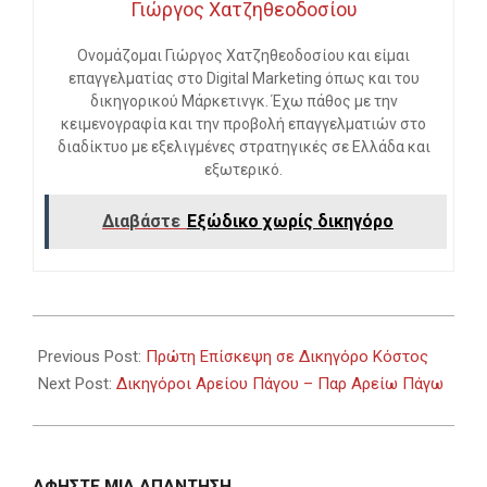
Γιώργος Χατζηθεοδοσίου
Ονομάζομαι Γιώργος Χατζηθεοδοσίου και είμαι
επαγγελματίας στο Digital Marketing όπως και του
δικηγορικού Μάρκετινγκ. Έχω πάθος με την
κειμενογραφία και την προβολή επαγγελματιών στο
διαδίκτυο με εξελιγμένες στρατηγικές σε Ελλάδα και
εξωτερικό.
Διαβάστε
Εξώδικο χωρίς δικηγόρο
2023-
10-
Previous Post:
Πρώτη Επίσκεψη σε Δικηγόρο Κόστος
14
Next Post:
Δικηγόροι Αρείου Πάγου – Παρ Αρείω Πάγω
ΑΦΉΣΤΕ ΜΙΑ ΑΠΆΝΤΗΣΗ