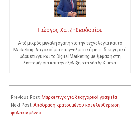
Γιώργος Χατζηθεοδοσίου
Από μικρός μεγάλη αγάπη για την τεχνολογία και το
Marketing. Ασχολούμαι επαγγελματικά με το δικηγορικό
μάρκετινγκ και το Digital Marketing με έμφαση στη
λεπτομέρεια και την εξέλιξη στα νέα δρώμενα.
2023-
06-
Previous Post:
Μάρκετινγκ για δικηγορικά γραφεία
14
Next Post:
Απόδραση κρατουμένου και ελευθέρωση
φυλακισμένου