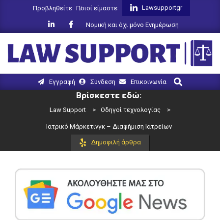
Skip
Lawsupportgr
Προβληθείτε
Ποιοί είμαστε
to
Νομική και όχι μόνο Ενημέρωση
content
LAW
Search
Primary
Εγγραφή
Σύνδεση
Επικοινωνία
SUPPORT
Navigation
Βρίσκεστε εδώ:
Menu
Law Support
>
Οδηγοί τεχνολογίας
>
Ιατρικό Μάρκετινγκ – Διαφήμιση Ιατρείων
Δημοφιλή άρθρα