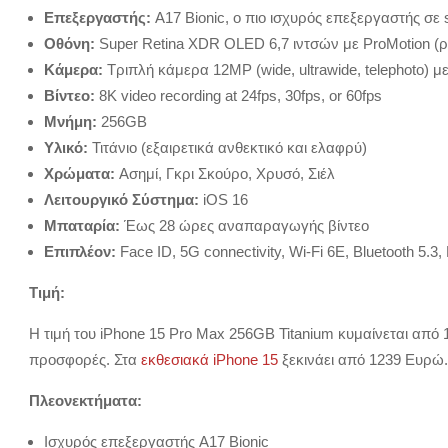
Επεξεργαστής:
A17 Bionic, ο πιο ισχυρός επεξεργαστής σε
Οθόνη:
Super Retina XDR OLED 6,7 ιντσών με ProMotion 
Κάμερα:
Τριπλή κάμερα 12MP (wide, ultrawide, telephoto) 
Βίντεο:
8K video recording at 24fps, 30fps, or 60fps
Μνήμη:
256GB
Υλικό:
Τιτάνιο (εξαιρετικά ανθεκτικό και ελαφρύ)
Χρώματα:
Ασημί, Γκρι Σκούρο, Χρυσό, Σιέλ
Λειτουργικό Σύστημα:
iOS 16
Μπαταρία:
Έως 28 ώρες αναπαραγωγής βίντεο
Επιπλέον:
Face ID, 5G connectivity, Wi-Fi 6E, Bluetooth 5.3, 
Τιμή:
Η τιμή του iPhone 15 Pro Max 256GB Titanium κυμαίνεται από 
προσφορές. Στα
εκθεσιακά iPhone 15
ξεκινάει από 1239 Ευρώ.
Πλεονεκτήματα:
Ισχυρός επεξεργαστής A17 Bionic