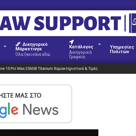
AW
Δικηγορικό
UPPORT
Κατάλογος
Υπηρεσίες
Μάρκετινγκ
Πολιτών
Δικηγορικά
Όλα ξεκινάνε εδώ
Γραφεία
one 15 Pro Max 256GB Titanium Χαρακτηριστικά & Τιμές