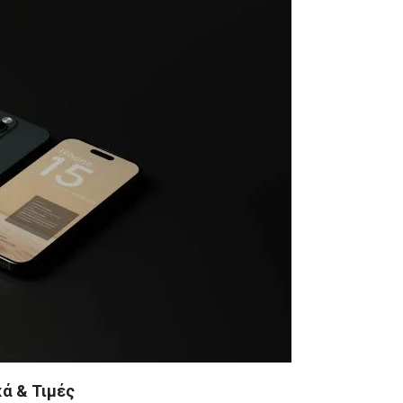
κά & Τιμές