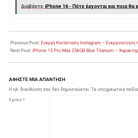
Διαβάστε
iPhone 16 - Πότε έρχονται και ποια θα 
2024-
02-
Previous Post:
Ενεργή Κατάσταση Instagram – Ενεργοποίηση 
08
Next Post:
iPhone 15 Pro Max 256GB Blue Titanium – Χαρακτηρ
ΑΦΉΣΤΕ ΜΙΑ ΑΠΆΝΤΗΣΗ
Η ηλ. διεύθυνση σας δεν δημοσιεύεται.
Τα υποχρεωτικά πεδί
Σχόλιο
*