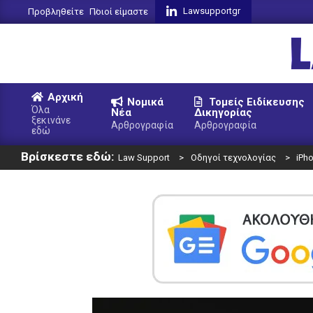
Skip
Lawsupportgr
Προβληθείτε
Ποιοί είμαστε
to
content
L
Αρχική
Νομικά
Τομείς Ειδίκευσης
S
Όλα
Νέα
Δικηγορίας
ξεκινάνε
Primary
Αρθρογραφία
Αρθρογραφία
εδώ
Navigation
Βρίσκεστε εδώ:
Menu
Law Support
>
Οδηγοί τεχνολογίας
>
iPh