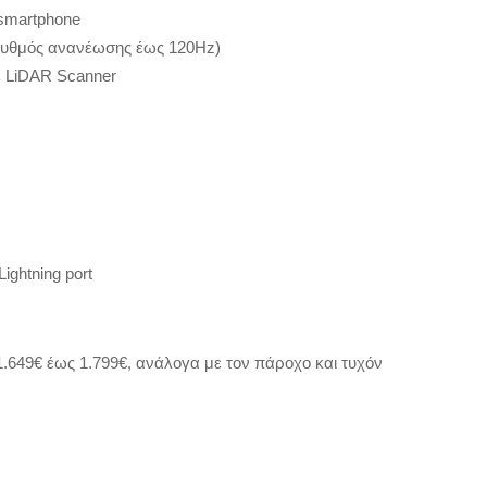
 smartphone
(ρυθμός ανανέωσης έως 120Hz)
με LiDAR Scanner
Lightning port
1.649€ έως 1.799€, ανάλογα με τον πάροχο και τυχόν