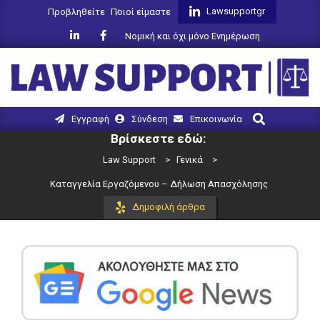
Skip
Lawsupportgr
Προβληθείτε
Ποιοί είμαστε
to
Νομική και όχι μόνο Ενημέρωση
content
LAW
Search
Primary
Εγγραφή
Σύνδεση
Επικοινωνία
SUPPORT
Navigation
Βρίσκεστε εδώ:
Menu
Law Support
>
Γενικά
>
Καταγγελία Εργαζόμενου – Δήλωση Απασχόλησης
Δημοφιλή άρθρα