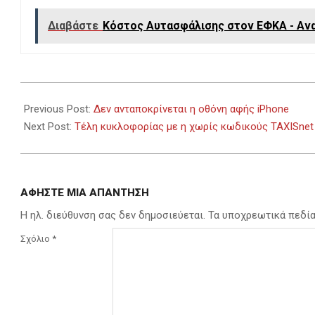
Διαβάστε
Κόστος Αυτασφάλισης στον ΕΦΚΑ - Αν
2023-
12-
Previous Post:
Δεν ανταποκρίνεται η οθόνη αφής iPhone
22
Next Post:
Τέλη κυκλοφορίας με η χωρίς κωδικούς TAXISne
ΑΦΉΣΤΕ ΜΙΑ ΑΠΆΝΤΗΣΗ
Η ηλ. διεύθυνση σας δεν δημοσιεύεται.
Τα υποχρεωτικά πεδί
Σχόλιο
*