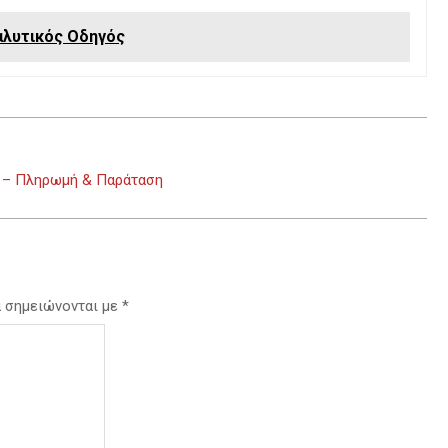
αλυτικός Οδηγός
t – Πληρωμή & Παράταση
α σημειώνονται με
*