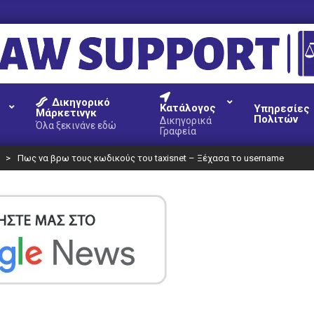
AW
Δικηγορικό
UPPORT
Κατάλογος
Υπηρεσίες
Μάρκετινγκ
Πολιτών
Δικηγορικά
Όλα ξεκινάνε εδώ
Γραφεία
>
Πως να βρω τους κωδικούς του taxisnet – Ξέχασα το username