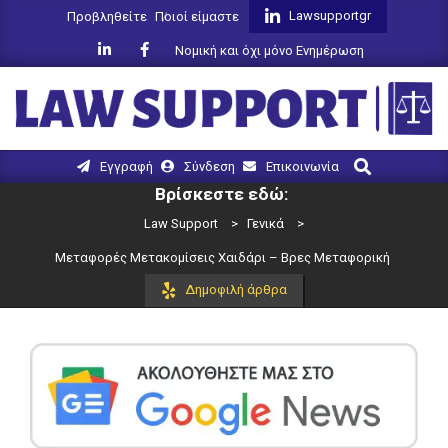
Skip
Lawsupportgr
Προβληθείτε
Ποιοί είμαστε
to
Νομική και όχι μόνο Ενημέρωση
content
LAW
Search
Primary
Εγγραφή
Σύνδεση
Επικοινωνία
SUPPORT
Navigation
Βρίσκεστε εδώ:
Menu
Law Support
>
Γενικά
>
Μεταφορές Μετακομίσεις Χαιδάρι – Βρες Μεταφορική
Δημοφιλή άρθρα