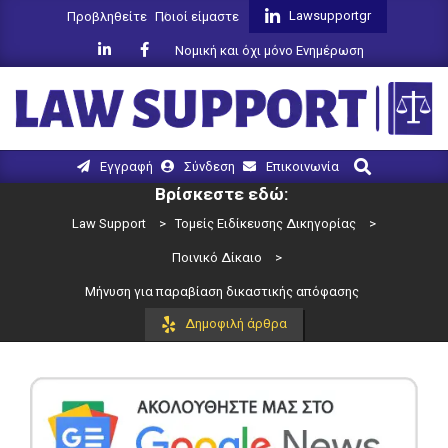
Skip
Lawsupportgr
Προβληθείτε
Ποιοί είμαστε
to
Νομική και όχι μόνο Ενημέρωση
content
LAW
Search
Primary
Εγγραφή
Σύνδεση
Επικοινωνία
SUPPORT
Navigation
Βρίσκεστε εδώ:
Menu
Law Support
>
Τομείς Ειδίκευσης Δικηγορίας
>
Ποινικό Δίκαιο
>
Μήνυση για παραβίαση δικαστικής απόφασης
Δημοφιλή άρθρα