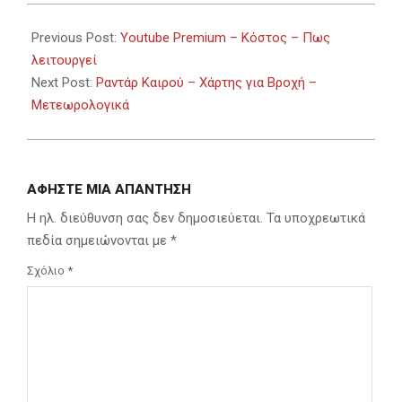
2024-
02-
Previous Post:
Youtube Premium – Κόστος – Πως
07
λειτουργεί
Next Post:
Ραντάρ Καιρού – Χάρτης για Βροχή –
Μετεωρολογικά
ΑΦΉΣΤΕ ΜΙΑ ΑΠΆΝΤΗΣΗ
Η ηλ. διεύθυνση σας δεν δημοσιεύεται.
Τα υποχρεωτικά
πεδία σημειώνονται με
*
Σχόλιο
*