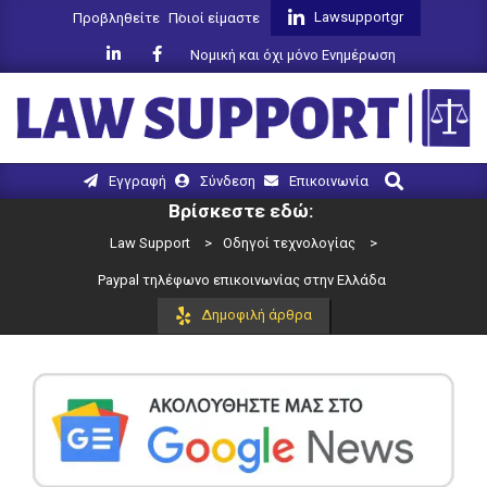
Skip
Lawsupportgr
Προβληθείτε
Ποιοί είμαστε
to
Νομική και όχι μόνο Ενημέρωση
content
LAW
Search
Primary
Εγγραφή
Σύνδεση
Επικοινωνία
SUPPORT
Navigation
Βρίσκεστε εδώ:
Menu
Law Support
>
Οδηγοί τεχνολογίας
>
Paypal τηλέφωνο επικοινωνίας στην Ελλάδα
Δημοφιλή άρθρα