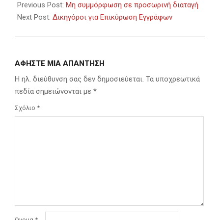
10-
Previous Post:
Μη συμμόρφωση σε προσωρινή διαταγή
19
Next Post:
Δικηγόροι για Επικύρωση Εγγράφων
ΑΦΉΣΤΕ ΜΙΑ ΑΠΆΝΤΗΣΗ
Η ηλ. διεύθυνση σας δεν δημοσιεύεται.
Τα υποχρεωτικά
πεδία σημειώνονται με
*
Σχόλιο
*
Όνομα
*