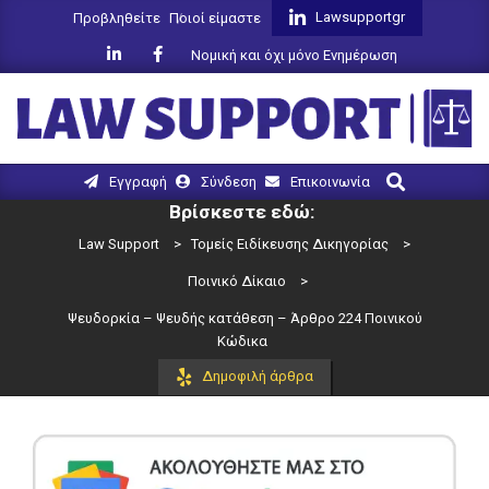
Skip
Lawsupportgr
Προβληθείτε
Ποιοί είμαστε
to
Νομική και όχι μόνο Ενημέρωση
content
LAW
Search
Primary
Εγγραφή
Σύνδεση
Επικοινωνία
SUPPORT
Navigation
Βρίσκεστε εδώ:
Menu
Law Support
>
Τομείς Ειδίκευσης Δικηγορίας
>
Ποινικό Δίκαιο
>
Ψευδορκία – Ψευδής κατάθεση – Άρθρο 224 Ποινικού
Κώδικα
Δημοφιλή άρθρα