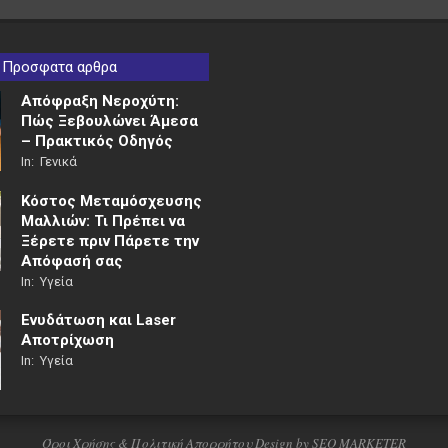
Προσφατα αρθρα
Απόφραξη Νεροχύτη:
Πώς Ξεβουλώνει Άμεσα
– Πρακτικός Οδηγός
In:
Γενικά
Κόστος Μεταμόσχευσης
Μαλλιών: Τι Πρέπει να
Ξέρετε πριν Πάρετε την
Απόφασή σας
In:
Υγεία
Ενυδάτωση και Laser
Αποτρίχωση
In:
Υγεία
Όροι Χρήσης & Πολιτική Απορρήτου
Design by
SEO MARKETER