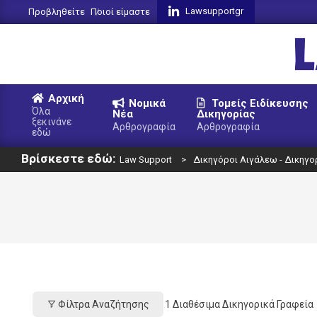
Skip
Lawsupportgr
Προβληθείτε
Ποιοί είμαστε
to
content
L
Αρχική
Νομικά
Τομείς Ειδίκευσης
S
Όλα
Νέα
Δικηγορίας
ξεκινάνε
Primary
Αρθρογραφία
Αρθρογραφία
εδώ
Navigation
Βρίσκεστε εδώ:
Menu
Law Support
>
Δικηγόροι Αιγάλεω - Δικηγο
Φίλτρα Αναζήτησης
1
Διαθέσιμα Δικηγορικά Γραφεία