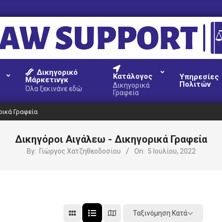
AW
Δικηγορικό
UPPORT
Κατάλογος
Υπηρεσίες
Μάρκετινγκ
Πολιτών
Δικηγορικά
Όλα ξεκινάνε εδώ
Γραφεία
ρικά Γραφεία
Δικηγόροι Αιγάλεω - Δικηγορικά Γραφεία
By:
Γιώργος Χατζηθεοδοσίου
On:
5 Ιουλίου, 2022
Ταξινόμηση Κατά