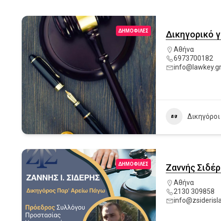
ΔΗΜΟΦΙΛΈΣ
Δικηγορικό 
Αθήνα
6973700182
info@lawkey.g
Δικηγόροι
ΔΗΜΟΦΙΛΈΣ
Ζαννής Σιδέρ
Αθήνα
2130 309858
info@zsiderisl