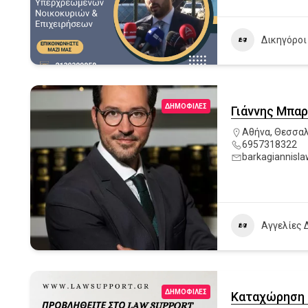
Δικηγόροι
ΔΗΜΟΦΙΛΈΣ
Γιάννης Μπα
Αθήνα
,
Θεσσαλ
6957318322
barkagiannisl
Αγγελίες 
ΔΗΜΟΦΙΛΈΣ
Καταχώρηση 