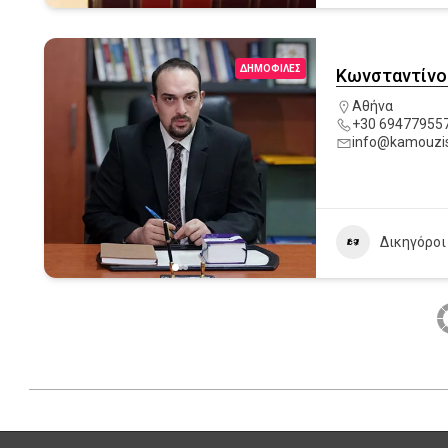
ΔΗΜΟΦΙΛΈΣ
Κωνσταντίνο
Αθήνα
+30 69477955
info@kamouzis
Δικηγόροι
2022-
07-