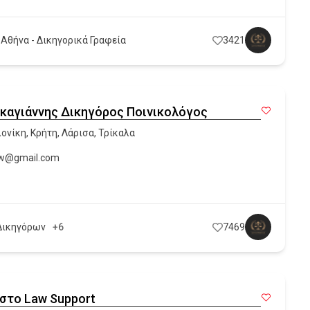
 Αθήνα - Δικηγορικά Γραφεία
3421
ρκαγιάννης Δικηγόρος Ποινικολόγος
ονίκη
,
Κρήτη
,
Λάρισα
,
Τρίκαλα
aw@gmail.com
Δικηγόρων
+6
7469
στο Law Support