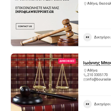
Αθήνα
,
Θεσσαλ
Δικηγόροι
ΔΗΜΟΦΙΛΈΣ
Ιωάννης Μπο
Αθήνα
210 3305170
info@bourasla
Δικηγόροι