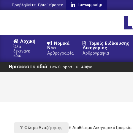
Skip
Lawsupportgr
Προβληθείτε
Ποιοί είμαστε
to
content
L
Αρχική
Νομικά
Τομείς Ειδίκευσης
S
Όλα
Νέα
Δικηγορίας
ξεκινάνε
Primary
Αρθρογραφία
Αρθρογραφία
εδώ
Navigation
Βρίσκεστε εδώ:
Menu
Law Support
>
Αθήνα
Φίλτρα Αναζήτησης
6
Διαθέσιμα Δικηγορικά Γραφεία