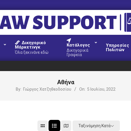
AW
Δικηγορικό
UPPORT
Κατάλογος
Υπηρεσίες
Μάρκετινγκ
Πολιτών
Δικηγορικά
Όλα ξεκινάνε εδώ
Γραφεία
Αθήνα
By:
Γιώργος Χατζηθεοδοσίου
On:
5 Ιουλίου, 2022
Ταξινόμηση Κατά