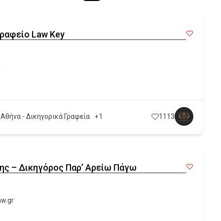
γραφείο Law Key
r
 Αθήνα - Δικηγορικά Γραφεία
+1
1113
ης – Δικηγόρος Παρ’ Αρείω Πάγω
aw.gr