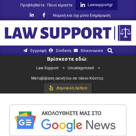
Skip
Lawsupportgr
Προβληθείτε
Ποιοί είμαστε
to
Νομική και όχι μόνο Ενημέρωση
content
LAW
Search
Primary
Εγγραφή
Σύνδεση
Επικοινωνία
SUPPORT
Navigation
Βρίσκεστε εδώ:
Menu
Law Support
>
Uncategorized
>
Μεταβίβαση ακινήτου σε τέκνο Κόστος
Δημοφιλή άρθρα