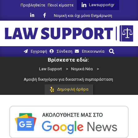
Skip
Lawsupportgr
Προβληθείτε
Ποιοί είμαστε
to
Νομική και όχι μόνο Ενημέρωση
content
LAW
Search
Primary
Εγγραφή
Σύνδεση
Επικοινωνία
SUPPORT
Navigation
Βρίσκεστε εδώ:
Menu
Law Support
>
Νομικά Νέα
>
Αμοιβή δικηγόρου για δικαστική συμπαράσταση
Δημοφιλή άρθρα