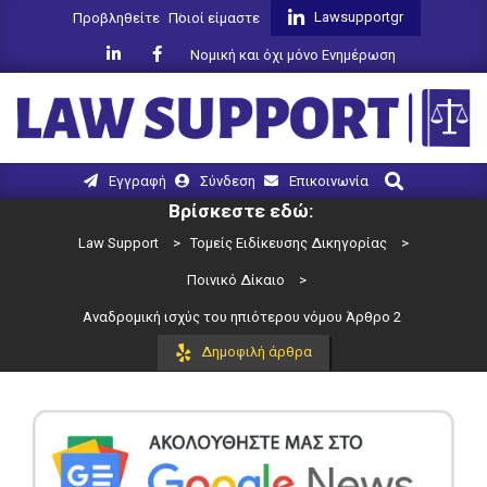
Skip
Lawsupportgr
Προβληθείτε
Ποιοί είμαστε
to
Νομική και όχι μόνο Ενημέρωση
content
LAW
Search
Primary
Εγγραφή
Σύνδεση
Επικοινωνία
SUPPORT
Navigation
Βρίσκεστε εδώ:
Menu
Law Support
>
Τομείς Ειδίκευσης Δικηγορίας
>
Ποινικό Δίκαιο
>
Αναδρομική ισχύς του ηπιότερου νόμου Άρθρο 2
Δημοφιλή άρθρα