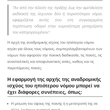
“
Αν από την τέλεση της πράξης έως την αμετάκλητη
εκδίκασή της ίσχυσαν δύο ή περισσότεροι νόμοι,
εφαρμόζεται αυτός που στη συγκεκριμένη
περίπτωση οδηγεί στην ευμενέστερη μεταχείριση
του κατηγορουμένου
“.
Η αρχή της αναδρομικής ισχύος του ηπιότερου νόμου
ισχύει για όλους τους νόμους, συμπεριλαμβανομένων των
νόμων που αφορούν την ποινική διαδικασία, τις ποινές, τις
ανασταλτικές και αποφυλακτικές αιτίες, καθώς και τις
παρεπόμενες ποινές.
Η εφαρμογή της αρχής της αναδρομικής
ισχύος του ηπιότερου νόμου μπορεί να
έχει διάφορες συνέπειες, όπως:
Η μείωση του ύψους της ποινής ή η μετατροπή της σε
άλλη, λιγότερο αυστηρή ποινή.