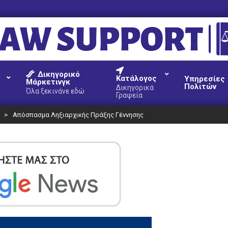
AW
Δικηγορικό
UPPORT
Κατάλογος
Υπηρεσίες
Μάρκετινγκ
Πολιτών
Δικηγορικά
Όλα ξεκινάνε εδώ
Γραφεία
>
Απόσπασμα Ληξιαρχικής Πράξης Γέννησης