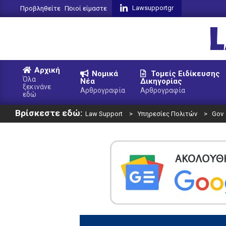
Skip
Lawsupportgr
Προβληθείτε
Ποιοί είμαστε
to
content
L
Αρχική
Νομικά
Τομείς Ειδίκευσης
S
Όλα
Νέα
Δικηγορίας
ξεκινάνε
Primary
Αρθρογραφία
Αρθρογραφία
εδώ
Navigation
Βρίσκεστε εδώ:
Menu
Law Support
>
Υπηρεσίες Πολιτών
>
Gov