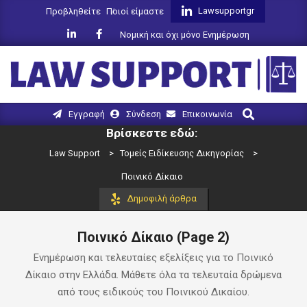
Skip
Lawsupportgr
Προβληθείτε
Ποιοί είμαστε
to
Νομική και όχι μόνο Ενημέρωση
content
LAW
Search
Primary
Εγγραφή
Σύνδεση
Επικοινωνία
SUPPORT
Navigation
Βρίσκεστε εδώ:
Menu
Law Support
>
Τομείς Ειδίκευσης Δικηγορίας
>
Ποινικό Δίκαιο
Δημοφιλή άρθρα
Ποινικό Δίκαιο
(Page 2)
Ενημέρωση και τελευταίες εξελίξεις για το Ποινικό
Δίκαιο στην Ελλάδα. Μάθετε όλα τα τελευταία δρώμενα
από τους ειδικούς του Ποινικού Δικαίου.