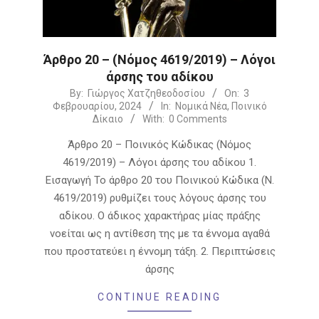
Άρθρο 20 – (Νόμος 4619/2019) – Λόγοι
άρσης του αδίκου
2024-
By:
Γιώργος Χατζηθεοδοσίου
On:
3
Φεβρουαρίου, 2024
In:
Νομικά Νέα
,
Ποινικό
02-
Δίκαιο
With:
0 Comments
03
Άρθρο 20 – Ποινικός Κώδικας (Νόμος
4619/2019) – Λόγοι άρσης του αδίκου 1.
Εισαγωγή Το άρθρο 20 του Ποινικού Κώδικα (Ν.
4619/2019) ρυθμίζει τους λόγους άρσης του
αδίκου. Ο άδικος χαρακτήρας μίας πράξης
νοείται ως η αντίθεση της με τα έννομα αγαθά
που προστατεύει η έννομη τάξη. 2. Περιπτώσεις
άρσης
CONTINUE READING