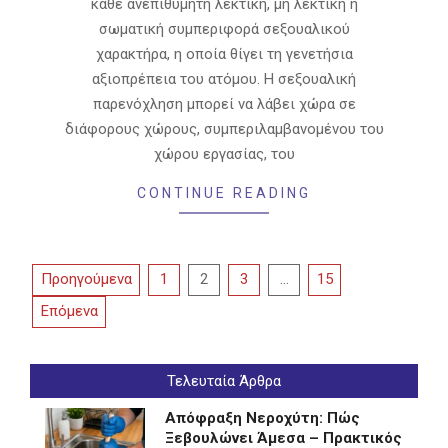
κάθε ανεπιθύμητη λεκτική, μη λεκτική ή
σωματική συμπεριφορά σεξουαλικού
χαρακτήρα, η οποία θίγει τη γενετήσια
αξιοπρέπεια του ατόμου. Η σεξουαλική
παρενόχληση μπορεί να λάβει χώρα σε
διάφορους χώρους, συμπεριλαμβανομένου του
χώρου εργασίας, του
CONTINUE READING
Σελιδοποίηση
Προηγούμενα
1
2
3
…
15
άρθρων
Επόμενα
Τελευταία Άρθρα
Απόφραξη Νεροχύτη: Πώς
Ξεβουλώνει Άμεσα – Πρακτικός