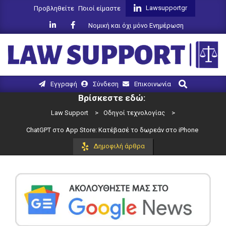
Skip
Lawsupportgr
Προβληθείτε
Ποιοί είμαστε
to
Νομική και όχι μόνο Ενημέρωση
content
LAW
Search
Primary
Εγγραφή
Σύνδεση
Επικοινωνία
SUPPORT
Navigation
Βρίσκεστε εδώ:
Menu
Law Support
>
Οδηγοί τεχνολογίας
>
ChatGPT στο App Store: Κατέβασέ το δωρεάν στο iPhone
Δημοφιλή άρθρα