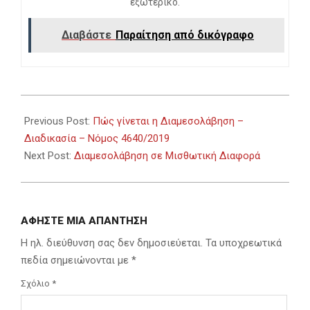
εξωτερικό.
Διαβάστε
Παραίτηση από δικόγραφο
2024-
02-
Previous Post:
Πώς γίνεται η Διαμεσολάβηση –
21
Διαδικασία – Νόμος 4640/2019
Next Post:
Διαμεσολάβηση σε Μισθωτική Διαφορά
ΑΦΉΣΤΕ ΜΙΑ ΑΠΆΝΤΗΣΗ
Η ηλ. διεύθυνση σας δεν δημοσιεύεται.
Τα υποχρεωτικά
πεδία σημειώνονται με
*
Σχόλιο
*