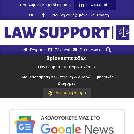
Skip
Lawsupportgr
Προβληθείτε
Ποιοί είμαστε
to
Νομική και όχι μόνο Ενημέρωση
content
LAW
Search
Primary
Εγγραφή
Σύνδεση
Επικοινωνία
SUPPORT
Navigation
Βρίσκεστε εδώ:
Menu
Law Support
>
Νομικά Νέα
>
Διαμεσολάβηση σε Εμπορική Διαφορά – Εμπορικές
Διαφορές
Δημοφιλή άρθρα