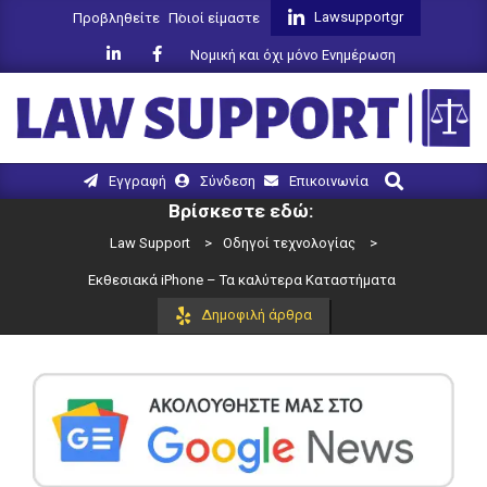
Skip
Lawsupportgr
Προβληθείτε
Ποιοί είμαστε
to
Νομική και όχι μόνο Ενημέρωση
content
LAW
Search
Primary
Εγγραφή
Σύνδεση
Επικοινωνία
SUPPORT
Navigation
Βρίσκεστε εδώ:
Menu
Law Support
>
Οδηγοί τεχνολογίας
>
Εκθεσιακά iPhone – Τα καλύτερα Καταστήματα
Δημοφιλή άρθρα