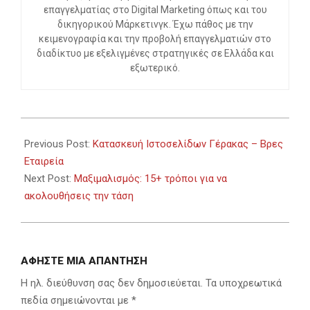
επαγγελματίας στο Digital Marketing όπως και του
δικηγορικού Μάρκετινγκ. Έχω πάθος με την
κειμενογραφία και την προβολή επαγγελματιών στο
διαδίκτυο με εξελιγμένες στρατηγικές σε Ελλάδα και
εξωτερικό.
2024-
01-
Previous Post:
Κατασκευή Ιστοσελίδων Γέρακας – Βρες
21
Εταιρεία
Next Post:
Μαξιμαλισμός: 15+ τρόποι για να
ακολουθήσεις την τάση
ΑΦΉΣΤΕ ΜΙΑ ΑΠΆΝΤΗΣΗ
Η ηλ. διεύθυνση σας δεν δημοσιεύεται.
Τα υποχρεωτικά
πεδία σημειώνονται με
*