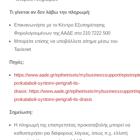
Τι γίνεται αν δεν λάβω την πληρωμή:
Επικοινωνήστε με το Κέντρο Εξυπηρέτησης
Φορολογουμένων της ΑΑΔΕ στο 210 7222 500
Μπορείτε επίσης να υποβάλλετε αίτημα μέσω του
Taxisnet
Πηγές:
https://www.aade.gr/epiheiriseis/mybusinesssupport/epistrept
prokataboli-syntomi-perigrafi-tis-
drasis
:
https://www.aade.gr/epiheiriseis/mybusinesssupport/ep
prokataboli-syntomi-perigrafi-tis-drasis
Σημείωση:
Η πληρωμή της επιστρεπτέας προκαταβολής μπορεί να
καθυστερήσει για διάφορους λόγους, όπως π.χ. ελλιπή