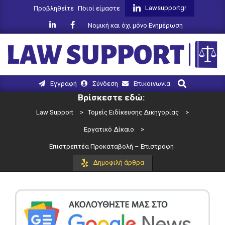
Skip
Lawsupportgr
Προβληθείτε
Ποιοί είμαστε
to
Νομική και όχι μόνο Ενημέρωση
content
LAW
Search
Primary
Εγγραφή
Σύνδεση
Επικοινωνία
SUPPORT
Navigation
Βρίσκεστε εδώ:
Menu
Law Support
>
Τομείς Ειδίκευσης Δικηγορίας
>
Εργατικό Δίκαιο
>
Επιστρεπτέα Προκαταβολή – Επιστροφή
Δημοφιλή άρθρα