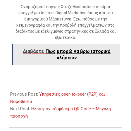
Ονομάζομαι Γιώργος Χατζηθεοδοσίου και είμαι
επαγγελματίας στο Digital Marketing όπως και του
δικηγορικού Μάρκετινγκ. Έχω πάθος με την
κειμενογραφία και την προβολή επαγγελματιών στο
διαδίκτυο με εξελιγμένες στρατηγικές σε Ελλάδα και
εξωτερικό.
Διαβάστε
Πως μπορώ να βρω ιστορικό
κλήσεων
2023-
10-
Previous Post:
Υπηρεσίες peer-to-peer (P2P) και
27
Νομοθεσία
Next Post:
Ηλεκτρονικό ψάρεμα QR Code – Μεγάλη
προσοχή