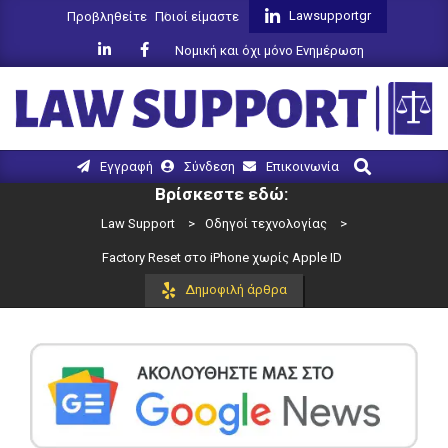
Skip
Lawsupportgr
Προβληθείτε
Ποιοί είμαστε
to
Νομική και όχι μόνο Ενημέρωση
content
LAW
Search
Primary
Εγγραφή
Σύνδεση
Επικοινωνία
SUPPORT
Navigation
Βρίσκεστε εδώ:
Menu
Law Support
>
Οδηγοί τεχνολογίας
>
Factory Reset στο iPhone χωρίς Apple ID
Δημοφιλή άρθρα