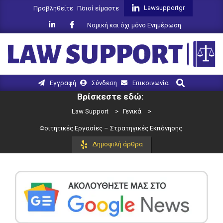
Skip
Lawsupportgr
Προβληθείτε
Ποιοί είμαστε
to
Νομική και όχι μόνο Ενημέρωση
content
LAW
Search
Primary
Εγγραφή
Σύνδεση
Επικοινωνία
SUPPORT
Navigation
Βρίσκεστε εδώ:
Menu
Law Support
>
Γενικά
>
Φοιτητικές Εργασίες – Στρατηγικές Εκπόνησης
Δημοφιλή άρθρα