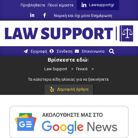
Skip
Lawsupportgr
Προβληθείτε
Ποιοί είμαστε
to
Νομική και όχι μόνο Ενημέρωση
content
LAW
Search
Primary
Εγγραφή
Σύνδεση
Επικοινωνία
SUPPORT
Navigation
Βρίσκεστε εδώ:
Menu
Law Support
>
Γενικά
>
Τα καλύτερα είδη αλίειας για να ξεκινήσετε
Δημοφιλή άρθρα