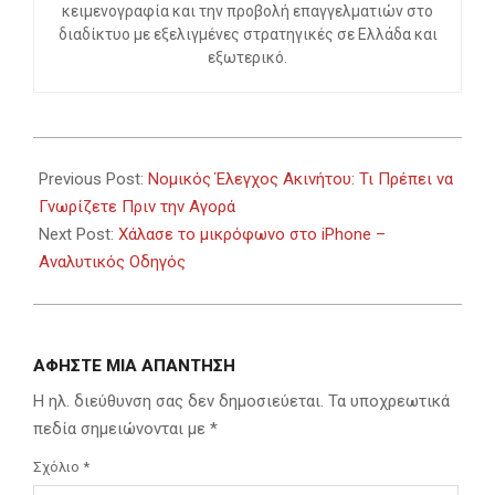
κειμενογραφία και την προβολή επαγγελματιών στο
διαδίκτυο με εξελιγμένες στρατηγικές σε Ελλάδα και
εξωτερικό.
2024-
11-
Previous Post:
Νομικός Έλεγχος Ακινήτου: Τι Πρέπει να
27
Γνωρίζετε Πριν την Αγορά
Next Post:
Χάλασε το μικρόφωνο στο iPhone –
Αναλυτικός Οδηγός
ΑΦΉΣΤΕ ΜΙΑ ΑΠΆΝΤΗΣΗ
Η ηλ. διεύθυνση σας δεν δημοσιεύεται.
Τα υποχρεωτικά
πεδία σημειώνονται με
*
Σχόλιο
*