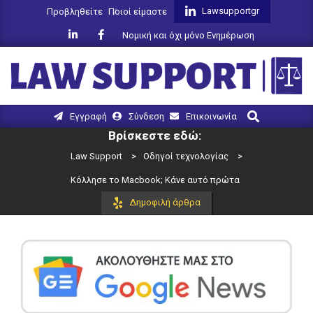
Skip
Lawsupportgr
Προβληθείτε
Ποιοί είμαστε
to
Νομική και όχι μόνο Ενημέρωση
content
LAW
Search
Primary
Εγγραφή
Σύνδεση
Επικοινωνία
SUPPORT
Navigation
Βρίσκεστε εδώ:
Menu
Law Support
>
Οδηγοί τεχνολογίας
>
Κόλλησε το Macbook; Κάνε αυτό πρώτα
Δημοφιλή άρθρα