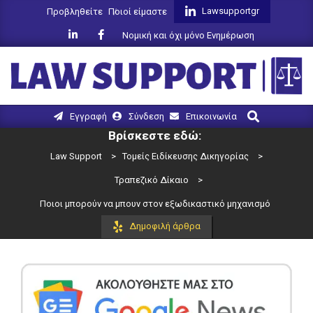
Skip
Lawsupportgr
Προβληθείτε
Ποιοί είμαστε
to
Νομική και όχι μόνο Ενημέρωση
content
LAW
Search
Primary
Εγγραφή
Σύνδεση
Επικοινωνία
SUPPORT
Navigation
Βρίσκεστε εδώ:
Menu
Law Support
>
Τομείς Ειδίκευσης Δικηγορίας
>
Τραπεζικό Δίκαιο
>
Ποιοι μπορούν να μπουν στον εξωδικαστικό μηχανισμό
Δημοφιλή άρθρα