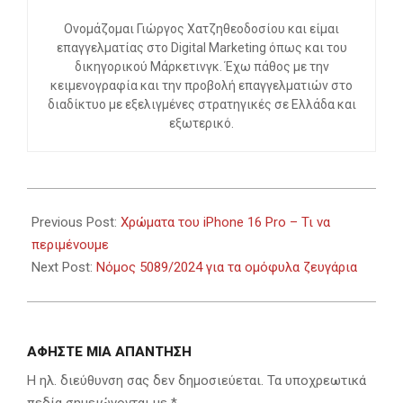
Ονομάζομαι Γιώργος Χατζηθεοδοσίου και είμαι
επαγγελματίας στο Digital Marketing όπως και του
δικηγορικού Μάρκετινγκ. Έχω πάθος με την
κειμενογραφία και την προβολή επαγγελματιών στο
διαδίκτυο με εξελιγμένες στρατηγικές σε Ελλάδα και
εξωτερικό.
2024-
02-
Previous Post:
Χρώματα του iPhone 16 Pro – Τι να
20
περιμένουμε
Next Post:
Νόμος 5089/2024 για τα ομόφυλα ζευγάρια
ΑΦΉΣΤΕ ΜΙΑ ΑΠΆΝΤΗΣΗ
Η ηλ. διεύθυνση σας δεν δημοσιεύεται.
Τα υποχρεωτικά
πεδία σημειώνονται με
*