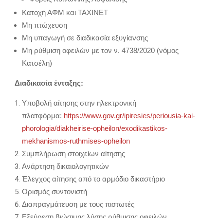
Κατοχή ΑΦΜ και ΤΑΧΙNET
Μη πτώχευση
Μη υπαγωγή σε διαδικασία εξυγίανσης
Μη ρύθμιση οφειλών με τον ν. 4738/2020 (νόμος
Κατσέλη)
Διαδικασία ένταξης:
Υποβολή αίτησης στην ηλεκτρονική
πλατφόρμα:
https://www.gov.gr/ipiresies/periousia-kai-
phorologia/diakheirise-opheilon/exodikastikos-
mekhanismos-ruthmises-opheilon
Συμπλήρωση στοιχείων αίτησης
Ανάρτηση δικαιολογητικών
Έλεγχος αίτησης από το αρμόδιο δικαστήριο
Ορισμός συντονιστή
Διαπραγμάτευση με τους πιστωτές
Εξεύρεση βιώσιμης λύσης ρύθμισης οφειλών