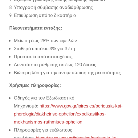
Υπογραφή σύμβασης αναδιάρθρωσης
Επικύρωση από το δικαστήριο
Πλεονεκτήματα ένταξης:
Μείωση έως 28% των οφειλών
Σταθερό επιτόκιο 3% για 3 έτη
Προστασία από κατασχέσεις
Δυνατότητα ρύθμισης σε έως 120 δόσεις
Βιώσιμη λύση για την αντιμετώπιση της ρευστότητας
Χρήσιμες πληροφορίες:
Οδηγός για τον Εξωδικαστικό
Μηχανισμό:
https://www.gov.gr/ipiresies/periousia-kai-
phorologia/diakheirise-opheilon/exodikastikos-
mekhanismos-ruthmises-opheilon
Πληροφορίες για ευάλωτους
οφειλέτες:
https://www.gov.gr/ipiresies/periousia-kai-