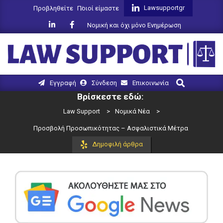
Skip
Lawsupportgr
Προβληθείτε
Ποιοί είμαστε
to
Νομική και όχι μόνο Ενημέρωση
content
LAW
Search
Primary
Εγγραφή
Σύνδεση
Επικοινωνία
SUPPORT
Navigation
Βρίσκεστε εδώ:
Menu
Law Support
>
Νομικά Νέα
>
Προσβολή Προσωπικότητας – Ασφαλιστικά Μέτρα
Δημοφιλή άρθρα