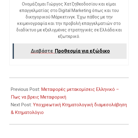
Ονομάζομαι Γιώργος Χατζηθεοδοσίου και είμαι
επαγγελματίας στο Digital Marketing όπως και του
δικηγορικού Μάρκετινγκ. Έχω πάθος με την
κειμενογραφία και την προβολή επαγγελματιών στο
διαδίκτυο με εξελιγμένες στρατηγικές σε Ελλάδα και
εξωτερικό.
Διαβάστε
Προθεσμία για εξώδικο
2024-
02-
Previous Post:
Μεταφορές μετακομίσεις Ελληνικό –
18
Πως να βρεις Μεταφορική
Next Post:
Υποχρεωτική Κτηματολογική διαμεσολάβηση
& Κτηματολόγιο