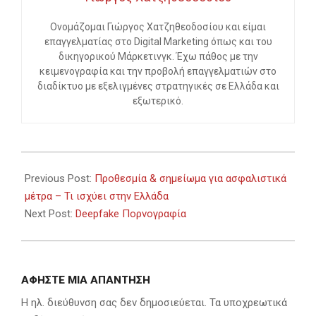
Ονομάζομαι Γιώργος Χατζηθεοδοσίου και είμαι
επαγγελματίας στο Digital Marketing όπως και του
δικηγορικού Μάρκετινγκ. Έχω πάθος με την
κειμενογραφία και την προβολή επαγγελματιών στο
διαδίκτυο με εξελιγμένες στρατηγικές σε Ελλάδα και
εξωτερικό.
2023-
10-
Previous Post:
Προθεσμία & σημείωμα για ασφαλιστικά
30
μέτρα – Τι ισχύει στην Ελλάδα
Next Post:
Deepfake Πορνογραφία
ΑΦΉΣΤΕ ΜΙΑ ΑΠΆΝΤΗΣΗ
Η ηλ. διεύθυνση σας δεν δημοσιεύεται.
Τα υποχρεωτικά