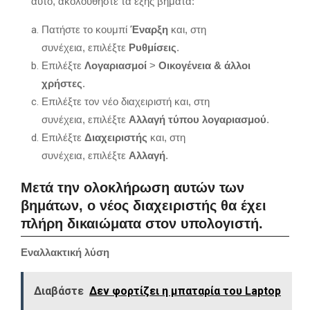
αυτό,
ακολουθήστε τα εξής βήματα:
Πατήστε το κουμπί
Έναρξη
και,
στη
συνέχεια,
επιλέξτε
Ρυθμίσεις
.
Επιλέξτε
Λογαριασμοί
>
Οικογένεια & άλλοι
χρήστες
.
Επιλέξτε τον νέο διαχειριστή και,
στη
συνέχεια,
επιλέξτε
Αλλαγή τύπου λογαριασμού
.
Επιλέξτε
Διαχειριστής
και,
στη
συνέχεια,
επιλέξτε
Αλλαγή
.
Μετά την ολοκλήρωση αυτών των
βημάτων,
ο νέος διαχειριστής θα έχει
πλήρη δικαιώματα στον υπολογιστή.
Εναλλακτική λύση
Διαβάστε
Δεν φορτίζει η μπαταρία του Laptop