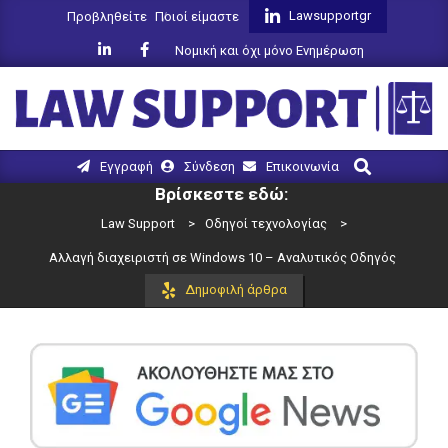
Skip
Lawsupportgr
Προβληθείτε
Ποιοί είμαστε
to
Νομική και όχι μόνο Ενημέρωση
content
LAW
Search
Primary
Εγγραφή
Σύνδεση
Επικοινωνία
SUPPORT
Navigation
Βρίσκεστε εδώ:
Menu
Law Support
>
Οδηγοί τεχνολογίας
>
Αλλαγή διαχειριστή σε Windows 10 – Αναλυτικός Οδηγός
Δημοφιλή άρθρα