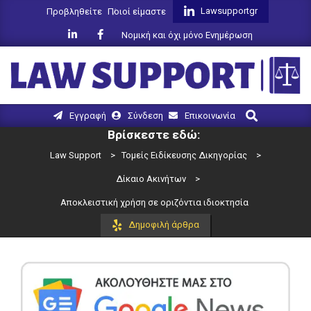
Skip
Lawsupportgr
Προβληθείτε
Ποιοί είμαστε
to
Νομική και όχι μόνο Ενημέρωση
content
LAW
Search
Primary
Εγγραφή
Σύνδεση
Επικοινωνία
SUPPORT
Navigation
Βρίσκεστε εδώ:
Menu
Law Support
>
Τομείς Ειδίκευσης Δικηγορίας
>
Δίκαιο Ακινήτων
>
Αποκλειστική χρήση σε οριζόντια ιδιοκτησία
Δημοφιλή άρθρα