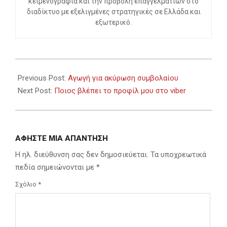
κειμενογραφία και την προβολή επαγγελματιών στο
διαδίκτυο με εξελιγμένες στρατηγικές σε Ελλάδα και
εξωτερικό.
2023-
10-
Previous Post:
Αγωγή για ακύρωση συμβολαίου
22
Next Post:
Ποιος βλέπει το προφίλ μου στο viber
ΑΦΉΣΤΕ ΜΙΑ ΑΠΆΝΤΗΣΗ
Η ηλ. διεύθυνση σας δεν δημοσιεύεται.
Τα υποχρεωτικά
πεδία σημειώνονται με
*
Σχόλιο
*