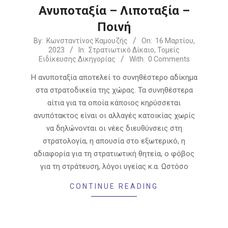
Ανυποταξία – Λιποταξία –
Ποινή
2023-
By:
Κωνσταντίνος Καμουζής
On:
16 Μαρτίου,
2023
In:
Στρατιωτικό Δίκαιο
,
Τομείς
03-
Ειδίκευσης Δικηγορίας
With:
0 Comments
16
Η ανυποταξία αποτελεί το συνηθέστερο αδίκημα
στα στρατοδικεία της χώρας. Τα συνηθέστερα
αίτια για τα οποία κάποιος κηρύσσεται
ανυπότακτος είναι οι αλλαγές κατοικίας χωρίς
να δηλώνονται οι νέες διευθύνσεις στη
στρατολογία, η απουσία στο εξωτερικό, η
αδιαφορία για τη στρατιωτική θητεία, ο φόβος
για τη στράτευση, λόγοι υγείας κ.α. Ωστόσο
CONTINUE READING