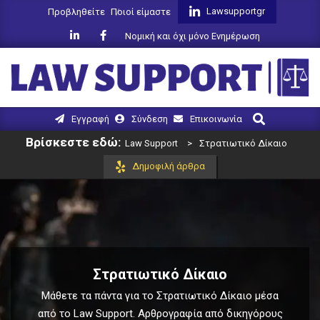
Skip
Lawsupportgr
Προβληθείτε
Ποιοί είμαστε
to
Νομική και όχι μόνο Ενημέρωση
content
LAW
Search
Primary
Εγγραφή
Σύνδεση
Επικοινωνία
SUPPORT
Navigation
Βρίσκεστε εδώ:
Law Support
>
Στρατιωτικό Δίκαιο
Menu
Δημοφιλή άρθρα
Στρατιωτικό Δίκαιο
Μάθετε τα πάντα για το Στρατιωτικό Δίκαιο μέσα
από το Law Support. Αρθρογραφία από δικηγόρους