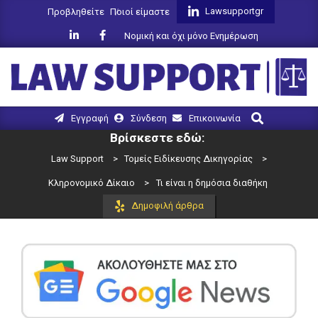
Skip
Lawsupportgr
Προβληθείτε
Ποιοί είμαστε
to
Νομική και όχι μόνο Ενημέρωση
content
LAW
Search
Primary
Εγγραφή
Σύνδεση
Επικοινωνία
SUPPORT
Navigation
Βρίσκεστε εδώ:
Menu
Law Support
>
Τομείς Ειδίκευσης Δικηγορίας
>
Κληρονομικό Δίκαιο
>
Τι είναι η δημόσια διαθήκη
Δημοφιλή άρθρα