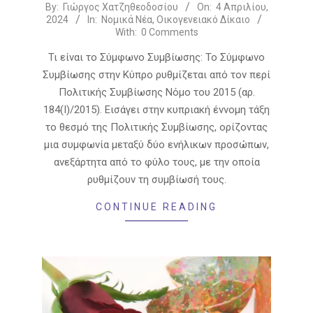
2024-
By:
Γιώργος Χατζηθεοδοσίου
On:
4 Απριλίου,
2024
In:
Νομικά Νέα
,
Οικογενειακό Δίκαιο
04-
With:
0 Comments
04
Τι είναι το Σύμφωνο Συμβίωσης: Το Σύμφωνο
Συμβίωσης στην Κύπρο ρυθμίζεται από τον περί
Πολιτικής Συμβίωσης Νόμο του 2015 (αρ.
184(Ι)/2015). Εισάγει στην κυπριακή έννομη τάξη
το θεσμό της Πολιτικής Συμβίωσης, ορίζοντας
μια συμφωνία μεταξύ δύο ενήλικων προσώπων,
ανεξάρτητα από το φύλο τους, με την οποία
ρυθμίζουν τη συμβίωσή τους.
CONTINUE READING