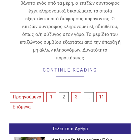
θάνατο ενός από τα μέρη, ο επιζών σύντροφος
έχει κληρονομικά δικαιώματα, τα οποία
εξαρτώνται από διάφορους παράγοντες: Ο
επιζών σύντροφος κληρονομεί εξ αδιαθέτου,
όπως ο/η σύζυγος στον γάμο. Το μερίδιο του
επιζώντος συμβίου εξαρτάται από την ύπαρξη ή
μη άλλων κληρονόμων. Δυνατότητα
παραιτήσεως
CONTINUE READING
Σελιδοποίηση
Προηγούμενα
1
2
3
…
11
άρθρων
Επόμενα
Τελευταία Άρθρα