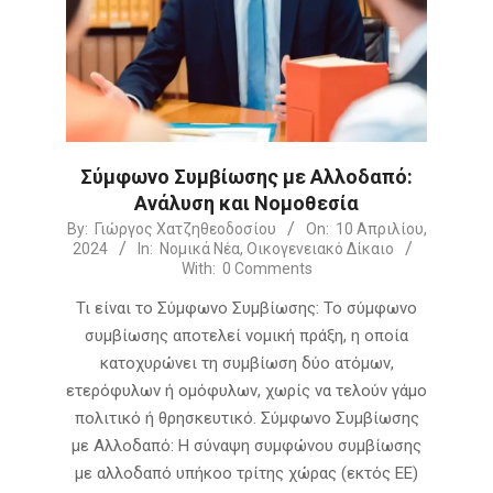
Σύμφωνο Συμβίωσης με Αλλοδαπό:
Ανάλυση και Νομοθεσία
2024-
By:
Γιώργος Χατζηθεοδοσίου
On:
10 Απριλίου,
2024
In:
Νομικά Νέα
,
Οικογενειακό Δίκαιο
04-
With:
0 Comments
10
Τι είναι το Σύμφωνο Συμβίωσης: Το σύμφωνο
συμβίωσης αποτελεί νομική πράξη, η οποία
κατοχυρώνει τη συμβίωση δύο ατόμων,
ετερόφυλων ή ομόφυλων, χωρίς να τελούν γάμο
πολιτικό ή θρησκευτικό. Σύμφωνο Συμβίωσης
με Αλλοδαπό: Η σύναψη συμφώνου συμβίωσης
με αλλοδαπό υπήκοο τρίτης χώρας (εκτός ΕΕ)