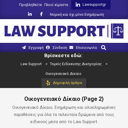
Skip
Lawsupportgr
Προβληθείτε
Ποιοί είμαστε
to
Νομική και όχι μόνο Ενημέρωση
content
LAW
Search
Primary
Εγγραφή
Σύνδεση
Επικοινωνία
SUPPORT
Navigation
Βρίσκεστε εδώ:
Menu
Law Support
>
Τομείς Ειδίκευσης Δικηγορίας
>
Οικογενειακό Δίκαιο
Δημοφιλή άρθρα
Οικογενειακό Δίκαιο
(Page 2)
Οικογενειακό Δίκαιο. Ενημέρωση και ολοκληρωμένες
παραθέσεις για όλα τα τελευταία δρώμενα από τους
ειδικούς μέσα από το Law Support.