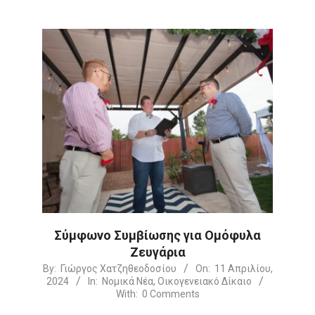
Σύμφωνο Συμβίωσης για Ομόφυλα
Ζευγάρια
2024-
By:
Γιώργος Χατζηθεοδοσίου
On:
11 Απριλίου,
2024
In:
Νομικά Νέα
,
Οικογενειακό Δίκαιο
04-
With:
0 Comments
11