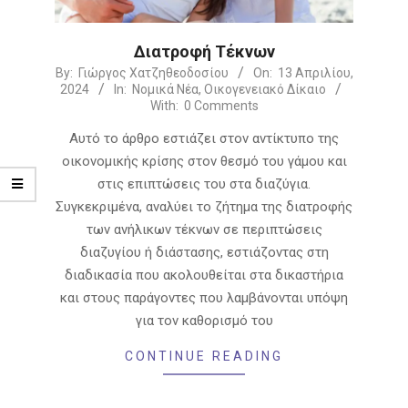
Διατροφή Τέκνων
2024-
By:
Γιώργος Χατζηθεοδοσίου
On:
13 Απριλίου,
2024
In:
Νομικά Νέα
,
Οικογενειακό Δίκαιο
04-
With:
0 Comments
13
Αυτό το άρθρο εστιάζει στον αντίκτυπο της
οικονομικής κρίσης στον θεσμό του γάμου και
στις επιπτώσεις του στα διαζύγια.
Συγκεκριμένα, αναλύει το ζήτημα της διατροφής
των ανήλικων τέκνων σε περιπτώσεις
διαζυγίου ή διάστασης, εστιάζοντας στη
διαδικασία που ακολουθείται στα δικαστήρια
και στους παράγοντες που λαμβάνονται υπόψη
για τον καθορισμό του
CONTINUE READING