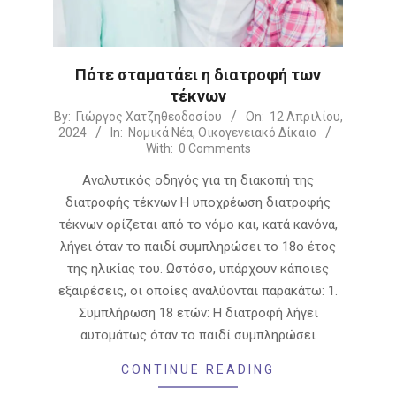
Πότε σταματάει η διατροφή των
τέκνων
2024-
By:
Γιώργος Χατζηθεοδοσίου
On:
12 Απριλίου,
2024
In:
Νομικά Νέα
,
Οικογενειακό Δίκαιο
04-
With:
0 Comments
12
Αναλυτικός οδηγός για τη διακοπή της
διατροφής τέκνων Η υποχρέωση διατροφής
τέκνων ορίζεται από το νόμο και, κατά κανόνα,
λήγει όταν το παιδί συμπληρώσει το 18ο έτος
της ηλικίας του. Ωστόσο, υπάρχουν κάποιες
εξαιρέσεις, οι οποίες αναλύονται παρακάτω: 1.
Συμπλήρωση 18 ετών: Η διατροφή λήγει
αυτομάτως όταν το παιδί συμπληρώσει
CONTINUE READING