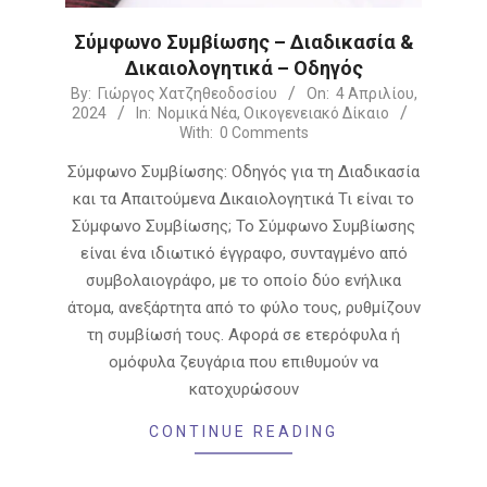
Σύμφωνο Συμβίωσης – Διαδικασία &
Δικαιολογητικά – Οδηγός
2024-
By:
Γιώργος Χατζηθεοδοσίου
On:
4 Απριλίου,
2024
In:
Νομικά Νέα
,
Οικογενειακό Δίκαιο
04-
With:
0 Comments
04
Σύμφωνο Συμβίωσης: Οδηγός για τη Διαδικασία
και τα Απαιτούμενα Δικαιολογητικά Τι είναι το
Σύμφωνο Συμβίωσης; Το Σύμφωνο Συμβίωσης
είναι ένα ιδιωτικό έγγραφο, συνταγμένο από
συμβολαιογράφο, με το οποίο δύο ενήλικα
άτομα, ανεξάρτητα από το φύλο τους, ρυθμίζουν
τη συμβίωσή τους. Αφορά σε ετερόφυλα ή
ομόφυλα ζευγάρια που επιθυμούν να
κατοχυρώσουν
CONTINUE READING