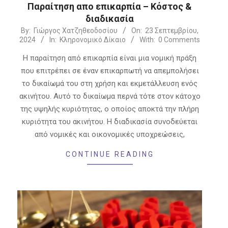
Παραίτηση απο επικαρπία – Κόστος &
διαδικασία
2024-
By:
Γιώργος Χατζηθεοδοσίου
On:
23 Σεπτεμβρίου,
2024
In:
Κληρονομικό Δίκαιο
With:
0 Comments
09-
23
Η παραίτηση από επικαρπία είναι μια νομική πράξη
που επιτρέπει σε έναν επικαρπωτή να απεμπολήσει
το δικαίωμά του στη χρήση και εκμετάλλευση ενός
ακινήτου. Αυτό το δικαίωμα περνά τότε στον κάτοχο
της υψηλής κυριότητας, ο οποίος αποκτά την πλήρη
κυριότητα του ακινήτου. Η διαδικασία συνοδεύεται
από νομικές και οικονομικές υποχρεώσεις,
CONTINUE READING