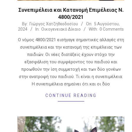
Συνεπιμέλεια και Κατανομή Επιμέλειας Ν.
4800/2021
2024-
By:
Γιώργος Χατζηθεοδοσίου
On:
5 Αυγούστου,
2024
In:
Οικογενειακό Δίκαιο
With:
0 Comments
08-
05
Ο νόμος 4800/2021 εισήγαγε σημαντικές αλλαγές στη
συνεπιμέλεια και την κατανομή της επιμέλειας των
παιδιών. Οι νέες διατάξεις έχουν στόχο την
εξασφάλιση του συμφέροντος του παιδιού και
προωθούν την ίση συμμετοχή και των δύο γονέων
στην ανατροφή του παιδιού. Τι είναι η συνεπιμέλεια:
Η συνεπιμέλεια σημαίνει ότι και οι δύο
CONTINUE READING