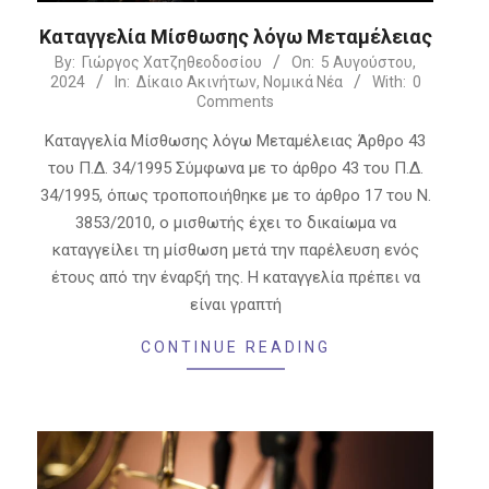
Καταγγελία Μίσθωσης λόγω Μεταμέλειας
2024-
By:
Γιώργος Χατζηθεοδοσίου
On:
5 Αυγούστου,
2024
In:
Δίκαιο Ακινήτων
,
Νομικά Νέα
With:
0
08-
Comments
05
Καταγγελία Μίσθωσης λόγω Μεταμέλειας Άρθρο 43
του Π.Δ. 34/1995 Σύμφωνα με το άρθρο 43 του Π.Δ.
34/1995, όπως τροποποιήθηκε με το άρθρο 17 του Ν.
3853/2010, ο μισθωτής έχει το δικαίωμα να
καταγγείλει τη μίσθωση μετά την παρέλευση ενός
έτους από την έναρξή της. Η καταγγελία πρέπει να
είναι γραπτή
CONTINUE READING