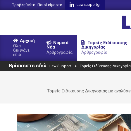
Skip
Lawsupportgr
Προβληθείτε
Ποιοί είμαστε
to
content
L
Αρχική
Νομικά
Τομείς Ειδίκευσης
S
Όλα
Νέα
Δικηγορίας
ξεκινάνε
Primary
Αρθρογραφία
Αρθρογραφία
εδώ
Navigation
Βρίσκεστε εδώ:
Menu
Law Support
>
Τομείς Ειδίκευσης Δικηγορία
Τομείς Ειδίκευσης Δικηγορίας με αναλύσε