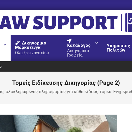
AW
Δικηγορικό
UPPORT
Κατάλογος
Υπηρεσίες
Μάρκετινγκ
Πολιτών
Δικηγορικά
Όλα ξεκινάνε εδώ
Γραφεία
ς
Τομείς Ειδίκευσης Δικηγορίας
(Page 2)
ις, ολοκληρωμένες πληροφορίες για κάθε είδους τομέα. Ενημερωθε