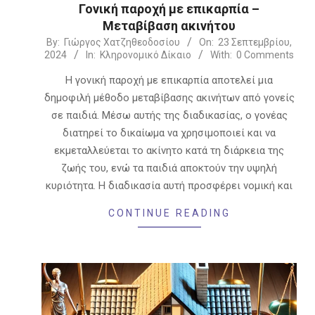
Γονική παροχή με επικαρπία –
Μεταβίβαση ακινήτου
2024-
By:
Γιώργος Χατζηθεοδοσίου
On:
23 Σεπτεμβρίου,
2024
In:
Κληρονομικό Δίκαιο
With:
0 Comments
09-
23
Η γονική παροχή με επικαρπία αποτελεί μια
δημοφιλή μέθοδο μεταβίβασης ακινήτων από γονείς
σε παιδιά. Μέσω αυτής της διαδικασίας, ο γονέας
διατηρεί το δικαίωμα να χρησιμοποιεί και να
εκμεταλλεύεται το ακίνητο κατά τη διάρκεια της
ζωής του, ενώ τα παιδιά αποκτούν την υψηλή
κυριότητα. Η διαδικασία αυτή προσφέρει νομική και
CONTINUE READING