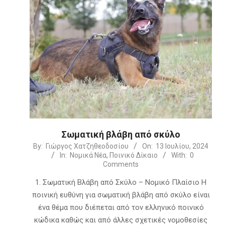
Σωματική βλάβη από σκύλο
2024-
By:
Γιώργος Χατζηθεοδοσίου
On:
13 Ιουλίου, 2024
In:
Νομικά Νέα
,
Ποινικό Δίκαιο
With:
0
07-
Comments
13
1. Σωματική Βλάβη από Σκύλο – Νομικό Πλαίσιο Η
ποινική ευθύνη για σωματική βλάβη από σκύλο είναι
ένα θέμα που διέπεται από τον ελληνικό ποινικό
κώδικα καθώς και από άλλες σχετικές νομοθεσίες