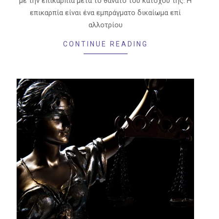
με την επικαρπία μετά το θάνατο του κατόχου της. Η
επικαρπία είναι ένα εμπράγματο δικαίωμα επί
αλλοτρίου
CONTINUE READING